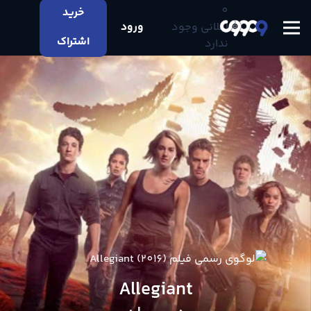
0
خرید
اعلانی وجود
ورود
اشتراک
ندارد
Allegiant