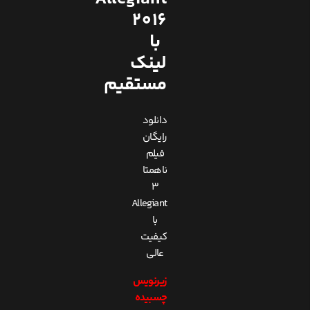
2016
با
لینک
مستقیم
دانلود
رایگان
فیلم
ناهمتا
3
Allegiant
با
کیفیت
عالی
زیرنویس
چسبیده