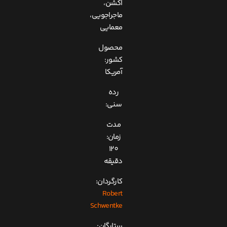
اکشن،
ماجراجویی،
معمایی
محصول
کشور:
آمریکا
رده
سنی:
مدت
زمان:
120
دقیقه
کارگردان:
Robert
Schwentke
ستارگان: