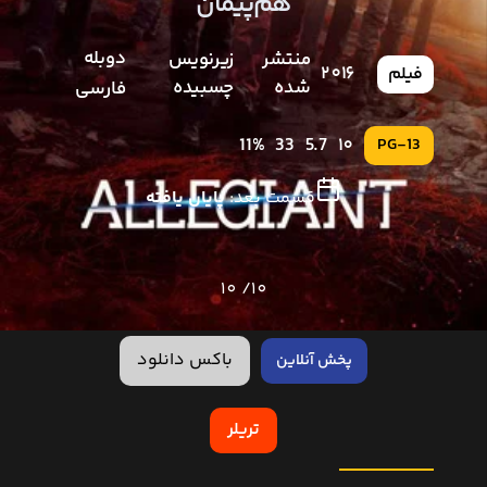
هم‌پیمان
دوبله
منتشر
زیرنویس
2016
فیلم
شده
چسبیده
فارسی
11%
33
5.7
10
PG-13
قسمت بعد:
پایان یافته
10
10/
باکس دانلود
پخش آنلاین
تریلر