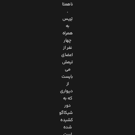
ناهمتا
،
تِریس
به
همراه
چهار
نفر از
اعضای
تیمش
می
بایست
از
دیواری
که به
دور
شیکاگو
کشیده
شده
است