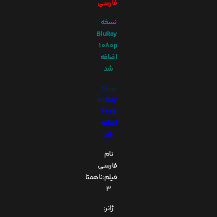
فارسی
نسخه
BluRay
1080p
اضافه
شد
نسخه
BluRay
720p
اضافه
شد
نام
فارسی
فیلم:ناهمتا
3
ژانر: