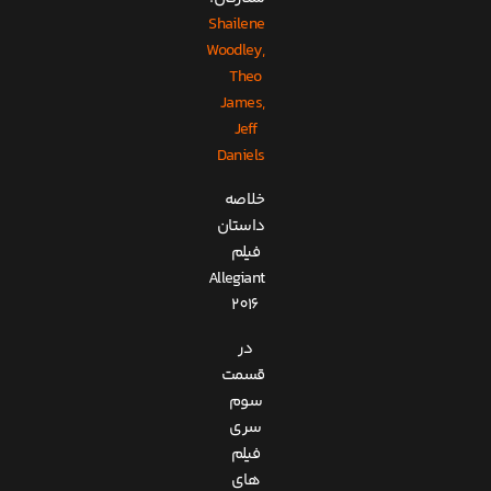
Shailene
Woodley,
Theo
James,
Jeff
Daniels
خلاصه
داستان
فیلم
Allegiant
2016
در
قسمت
سوم
سری
فیلم
های