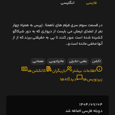
فارسی
انگلیسی
در قسمت سوم سری فیلم های ناهمتا ، تِریس به همراه چهار
نفر از اعضای تیمش می بایست از دیواری که به دور شیکاگو
کشیده شده است عبور کنند تا پی به حقیقتی ببرند که از از
آنها مخفی مانده است و…
اکشن
علمی-تخیلی
ماجراجویی
معمایی
اطلاعات بیشتر
بازیگران
کالکشن‌ها
زیرنویس‌ها
دیدگاه‌ها
1404/07/04
دوبله فارسی اضافه شد