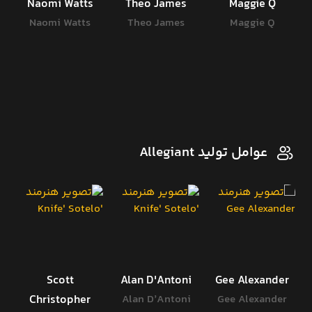
r
Naomi Watts
Theo James
Maggie Q
r
Naomi Watts
Theo James
Maggie Q
عوامل تولید Allegiant
Scott
Alan D'Antoni
Gee Alexander
Christopher
Alan D’Antoni
Gee Alexander