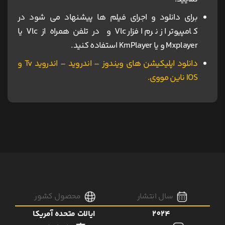
برای دانلود و اجرای فیلم ها پیشنهاد می شود در
کامپیوتر از نرم افزار Vlc و در تلفن همراه از Vlc یا
Mxplayer و یا KmPlayer استفاده کنید.
دانلود اپلیکیشن های ویندوز – اندروید – اندروید Tv و
IOS ناین مووی.
سال انتشار
محصول کشور
2024
ایالات متحده آمریکا