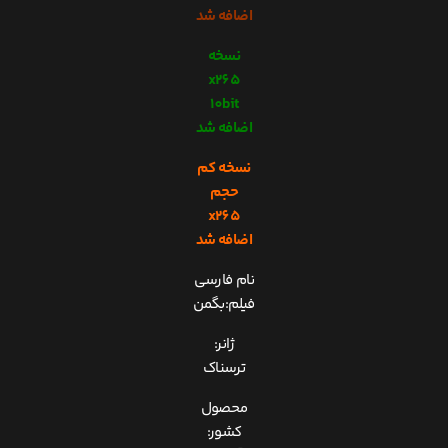
اضافه شد
نسخه
x265
10bit
اضافه شد
نسخه کم
حجم
x265
اضافه شد
نام فارسی
فیلم:بگمن
ژانر:
ترسناک
محصول
کشور: