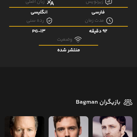
زیرنویس
زبان اصلی
فارسی
انگلیسی
مدت زمان
رده سنی
92 دقیقه
PG-13
وضعیت
منتشر شده
بازیگران Bagman