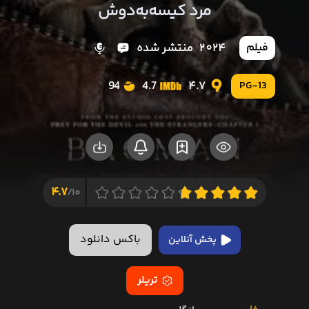
مرد کیسه‌‌به‌دوش
2024
منتشر شده
فیلم
94
4.7
4.7
PG-13
4.7
10/
باکس دانلود
پخش آنلاین
تریلر