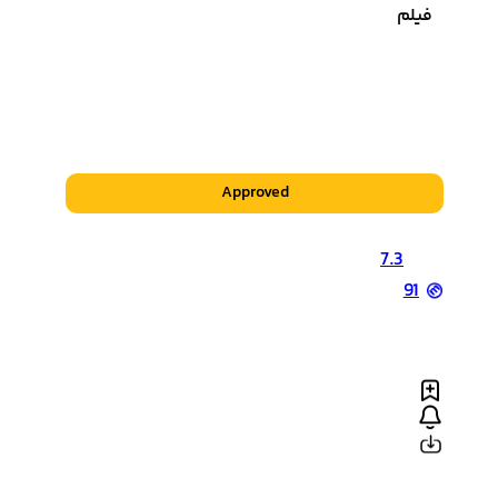
فیلم
1942
منتشر شده
زیرنویس چسبیده
دوبله فارسی
Approved
7.3
7.3
91