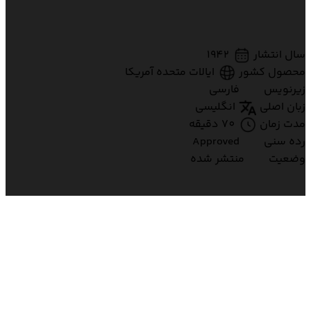
سال انتشار
1942
محصول کشور
ایالات متحده آمریکا
زیرنویس
فارسی
زبان اصلی
انگلیسی
مدت زمان
70 دقیقه
رده سنی
Approved
وضعیت
منتشر شده