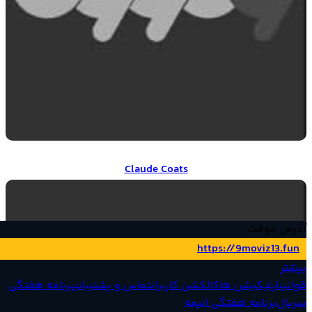
Claude Coats
Claude Coats
آدرس موقت:
https://9moviz13.fun
بیشتر
قوانین
اپلیکیشن ها
کالکشن کاربران
تماس و پشتیبانی
برنامه هفتگی
سریال‌
برنامه هفتگی انیمه