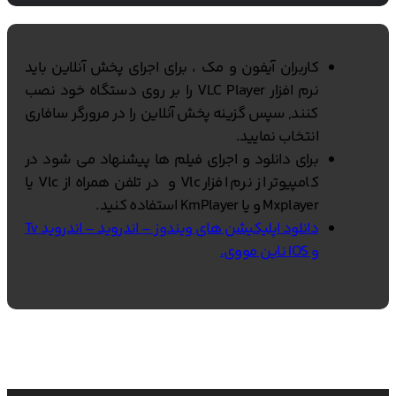
کاربران آیفون و مک ، برای اجرای پخش آنلاین باید
نرم افزار VLC Player را بر روی دستگاه خود نصب
کنند, سپس گزینه پخش آنلاین را در مرورگر سافاری
انتخاب نمایید.
برای دانلود و اجرای فیلم ها پیشنهاد می شود در
کامپیوتر از نرم افزار Vlc و در تلفن همراه از Vlc یا
Mxplayer و یا KmPlayer استفاده کنید.
دانلود اپلیکیشن های ویندوز – اندروید – اندروید Tv
و IOS ناین مووی.