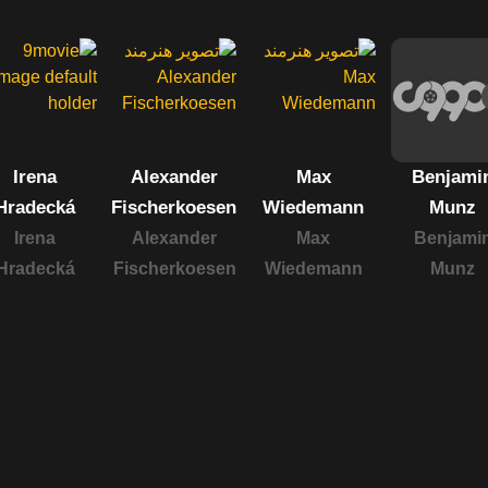
Irena
Alexander
Max
Benjami
Hradecká
Fischerkoesen
Wiedemann
Munz
Irena
Alexander
Max
Benjami
Hradecká
Fischerkoesen
Wiedemann
Munz