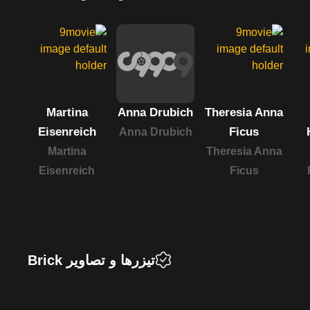
Martina
Anna Drubich
Theresia Anna
ch
Eisenreich
Ficus
Anna Drubich
Martina
Theresia Anna
ch
Eisenreich
Ficus
تیزرها و تصاویر Brick