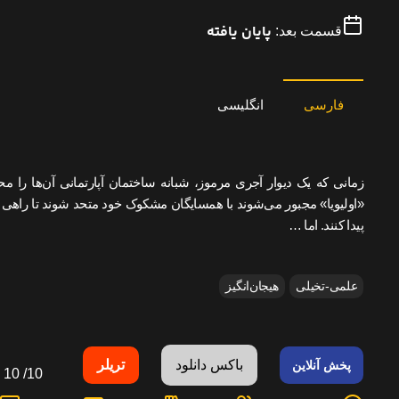
پایان یافته
قسمت بعد:
فارسی
انگلیسی
زمانی که یک دیوار آجری مرموز، شبانه ساختمان آپارتمانی آن‌ها را مح
«اولیویا» مجبور می‌شوند با همسایگان مشکوک خود متحد شوند تا راهی بر
پیدا کنند. اما …
علمی-تخیلی
هیجان‌انگیز
باکس دانلود
تریلر
پخش آنلاین
10
10/