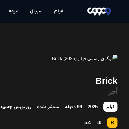
فیلم
سریال
انیمه
Brick
آجر
2025
99 دقیقه
منتشر شده
زیرنویس چسبید
فیلم
5.4
10
R