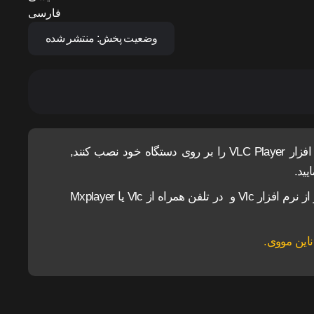
فارسی
وضعیت پخش:
منتشر شده
کاربران آیفون و مک ، برای اجرای پخش آنلاین باید نرم افزار VLC Player را بر روی دستگاه خود نصب کنند,
ید.
برای دانلود و اجرای فیلم ها پیشنهاد می شود در کامپیوتر از نرم افزار Vlc و در تلفن همراه از Vlc یا Mxplayer