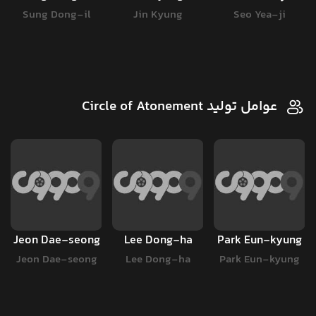
Sung Dong-il
Jin Kyung
Seo Yea-ji
عوامل تولید Circle of Atonement
Jeon Dae-seong
Lee Dong-ha
Park Eun-kyung
Jeon Dae-seong
Lee Dong-ha
Park Eun-kyung