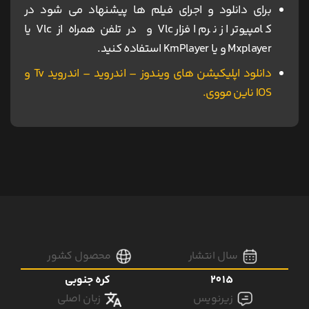
برای دانلود و اجرای فیلم ها پیشنهاد می شود در
کامپیوتر از نرم افزار Vlc و در تلفن همراه از Vlc یا
Mxplayer و یا KmPlayer استفاده کنید.
دانلود اپلیکیشن های ویندوز – اندروید – اندروید Tv و
IOS ناین مووی.
سال انتشار
محصول کشور
2015
کره جنوبی
زیرنویس
زبان اصلی