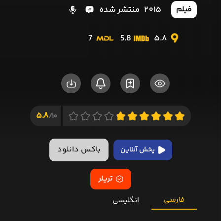
2015
منتشر شده
فیلم
7
5.8
5.8
5.8
10/
باکس دانلود
پخش آنلاین
تریلر
فارسی
انگلیسی