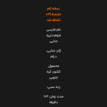
نسخه کم
حجم x265
اضافه شد
نام فارسی
فیلم:دایره
جنایی
ژانر: جنایی،
درام
محصول
کشور: کره
جنوبی
رده سنی:
مدت زمان: 102
دقیقه