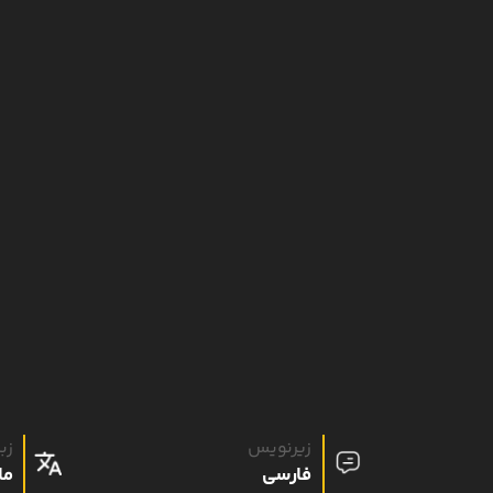
زیرنویس
زب
فارسی
ما