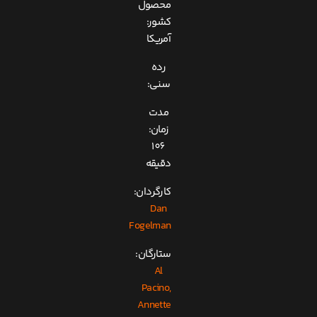
محصول
کشور:
آمریکا
رده
سنی:
مدت
زمان:
106
دقیقه
کارگردان:
Dan
Fogelman
ستارگان:
Al
Pacino,
Annette