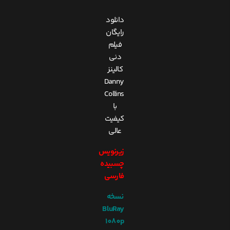
دانلود
رایگان
فیلم
دنی
کالینز
Danny
Collins
با
کیفیت
عالی
زیرنویس
چسبیده
فارسی
نسخه
BluRay
1080p