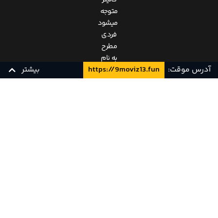
متوجه
میشود
فردی
مطرح
به نام
آدرس موقت:
https://9moviz13.fun
بیشتر
جان
لنون
چهل
سال
زیرنویس چسبیده فارسی
زیرنویس فارسی
YTS
پیش
برای
او
نامه
ای
کنار
گذاشته
است،
تصمیم