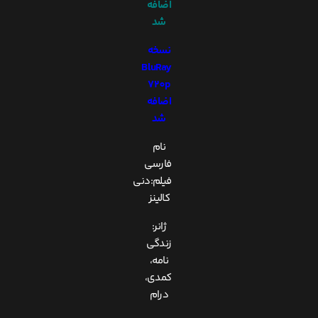
اضافه
شد
نسخه
BluRay
720p
اضافه
شد
نام
فارسی
فیلم:دنی
کالینز
ژانر:
زندگی
نامه،
کمدی،
درام