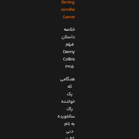
Bening,
Jennifer
Garner
خلاصه
داستان
فیلم
Danny
Collins
2015
هنگامی
که
یک
خواننده
راک
سالخورده
به نام
دنی
کالینز