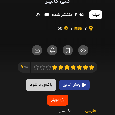
دنی کالینز
2015
منتشر شده
فیلم
58
7
7
7
10/
باکس دانلود
پخش آنلاین
تریلر
فارسی
انگلیسی