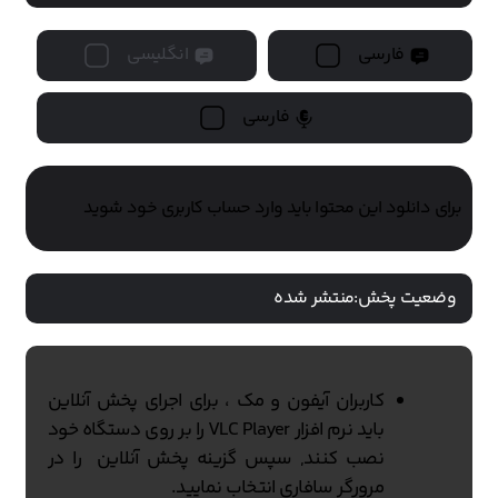
فارسی
انگلیسی
فارسی
برای دانلود این محتوا باید وارد حساب کاربری خود شوید
وضعیت پخش:
منتشر شده
کاربران آیفون و مک ، برای اجرای پخش آنلاین
باید نرم افزار VLC Player را بر روی دستگاه خود
نصب کنند, سپس گزینه پخش آنلاین را در
مرورگر سافاری انتخاب نمایید.