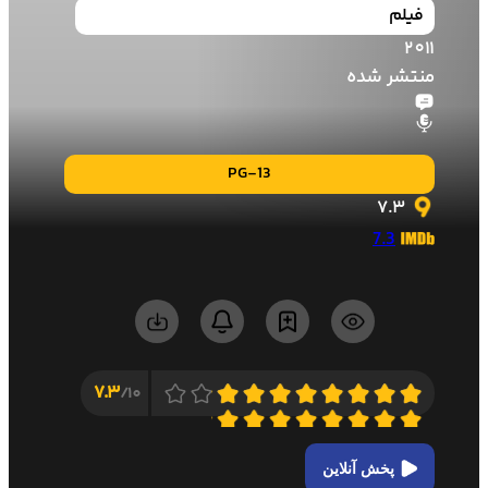
فیلم
2011
منتشر شده
PG-13
7.3
7.3
7.3
10/
پخش آنلاین