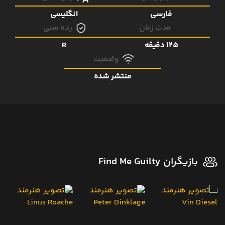
فارسی
انگلیسی
مدت زمان
رده سنی
125 دقیقه
R
وضعیت
منتشر شده
بازیگران Find Me Guilty