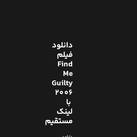
دانلود
فیلم
Find
Me
Guilty
2006
با
لینک
مستقیم