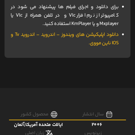
برای دانلود و اجرای فیلم ها پیشنهاد می شود در
کامپیوتر از نرم افزار Vlc و در تلفن همراه از Vlc یا
Mxplayer و یا KmPlayer استفاده کنید.
دانلود اپلیکیشن های ویندوز – اندروید – اندروید Tv و
IOS ناین مووی.
سال انتشار
محصول کشور
2006
ایالات متحده آمریکا,آلمان
زیرنویس
زبان اصلی