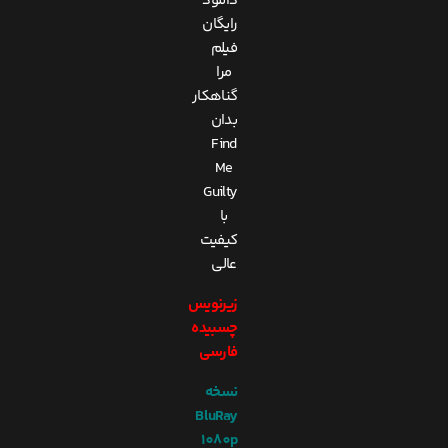
دانلود
رایگان
فیلم
مرا
گناهکار
بدان
Find
Me
Guilty
با
کیفیت
عالی
زیرنویس
چسبیده
فارسی
نسخه
BluRay
1080p