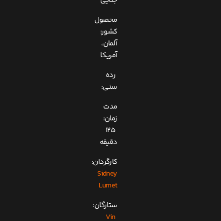
جنایی
محصول
کشور:
آلمان،
آمریکا
رده
سنی:
مدت
زمان:
125
دقیقه
کارگردان:
Sidney
Lumet
ستارگان:
Vin