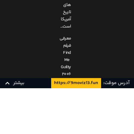
های
تاریخ
آمریکا
است…
معرفی
فیلم
Find
Me
Guilty
2006
آدرس موقت:
https://9moviz13.fun
بیشتر
فیلم
Find
Me
زیرنویس چسبیده فارسی
زیرنویس فارسی
RARBG
Guilty
محصول
کشور
آلمان،