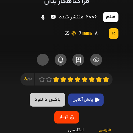
مرا گناهکار بدان
2006
منتشر شده
فیلم
65
7
8
R
8
10/
باکس دانلود
پخش آنلاین
تریلر
فارسی
انگلیسی