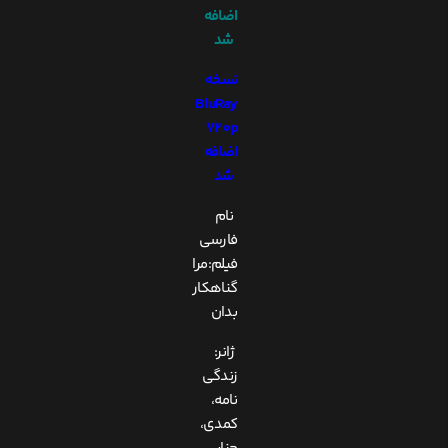
اضافه
شد
نسخه
BluRay
720p
اضافه
شد
نام
فارسی
فیلم:مرا
گناهکار
بدان
ژانر:
زندگی
نامه،
کمدی،