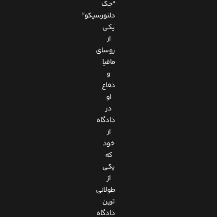
“جک
دلنورسیکو”
یکی
از
روسای
مافیا
و
دفاع
او
در
دادگاه
از
خود
که
یکی
از
طولانی
ترین
دادگاه