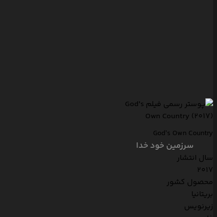
God’s Own Country
سرزمین خود خدا
سال انتشار
2017
محصول کشور
بریتانیا
زیرنویس