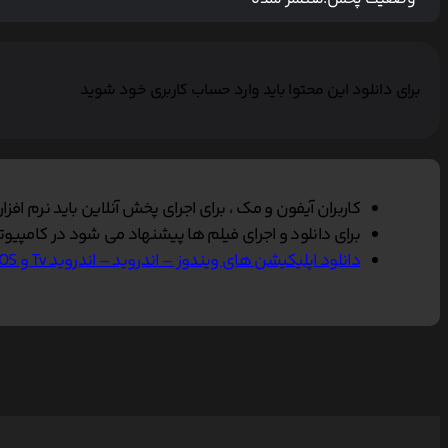
برای دانلود این محتوا باید وارد حساب کاربری خود شوید
کاربران آیفون و مک ، برای اجرای پخش آنلاین باید نرم افزار VLC Player را بر روی دستگاه خود نصب کنند, سپس گزینه پخش آنلاین را در مرورگر سافاری انتخاب نمایی
برای دانلود و اجرای فیلم ها پیشنهاد می شود در کامپیوتر از نرم افزار Vlc و در تلفن همراه از Vlc یا Mxplayer و یا
دانلود اپلیکیشن های ویندوز – اندروید – اندروید Tv و IOS ناین مووی.