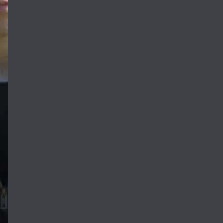
‌هدفش با نوشیدن
 فصل زایش بره‌ها
A young farmer 