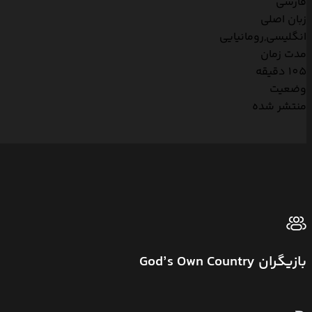
فارسی
زبان اصلی
انگلیسی,رومانیایی
مدت زمان
105 دقیقه
وضعیت
منتشر شده
بازیگران God’s Own Country