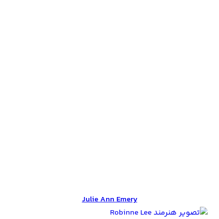
Julie Ann Emery
Julie Ann Emery