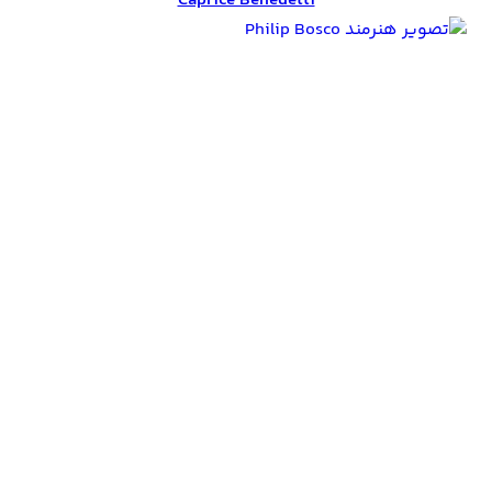
Caprice Benedetti
Philip Bosco