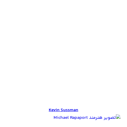
Kevin Sussman
Kevin Sussman