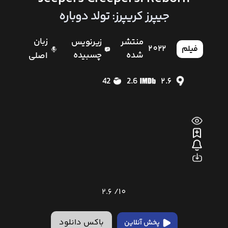
جیپرز کریپرز: تولد دوباره
زبان
منتشر
زیرنویس
2022
فیلم
شده
چسبیده
اصلی
42
2.6
2.6
2.6
10/
باکس دانلود
پخش آنلاین