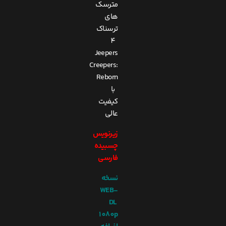
مترسک
های
ترسناک
4
Jeepers
Creepers:
Reborn
با
کیفیت
عالی
زیرنویس
چسبیده
فارسی
نسخه
WEB-
DL
1080p