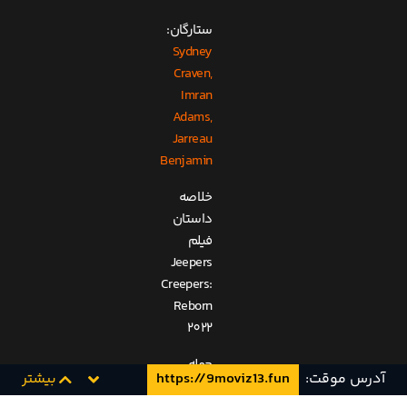
ستارگان:
Sydney
Craven,
Imran
Adams,
Jarreau
Benjamin
خلاصه
داستان
فیلم
Jeepers
Creepers:
Reborn
2022
حمله
آدرس موقت:
https://9moviz13.fun
بیشتر
دیگر