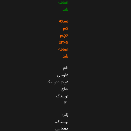
اضافه
شد
نسخه
کم
حجم
x265
اضافه
شد
نام
فارسی
فیلم:مترسک
های
ترسناک
4
ژانر:
ترسناک،
معمایی،