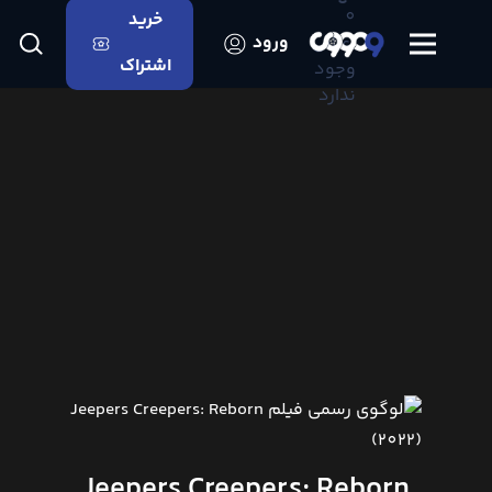
0
خرید
اعلانی
ورود
اشتراک
وجود
ندارد
Jeepers Creepers: Reborn