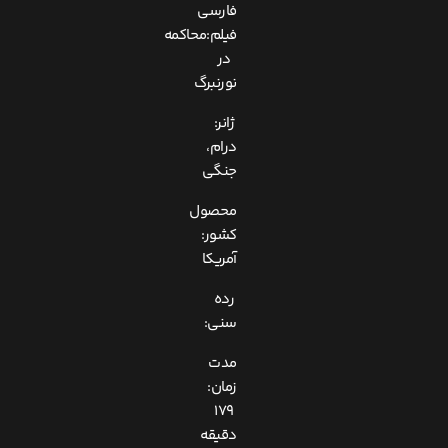
فارسی
فیلم:محاکمه
در
نورنبرگ
ژانر:
درام،
جنگی
محصول
کشور:
آمریکا
رده
سنی:
مدت
زمان:
179
دقیقه