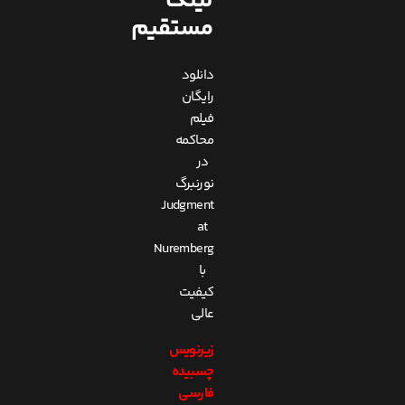
لینک
مستقیم
دانلود
رایگان
فیلم
محاکمه
در
نورنبرگ
Judgment
at
Nuremberg
با
کیفیت
عالی
زیرنویس
چسبیده
فارسی