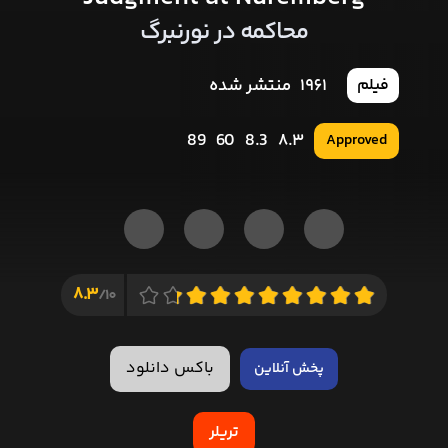
محاکمه در نورنبرگ
1961
منتشر شده
فیلم
89
60
8.3
8.3
Approved
8.3
10/
باکس دانلود
پخش آنلاین
تریلر