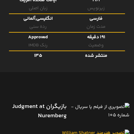
1961
ایالات متحده آمریکا
زیرنویس
زبان اصلی
فارسی
انگلیسی,آلمانی
مدت زمان
رده سنی
191 دقیقه
Approved
وضعیت
رنک IMDB
منتشر شده
135
بازیگران Judgment at
Nuremberg