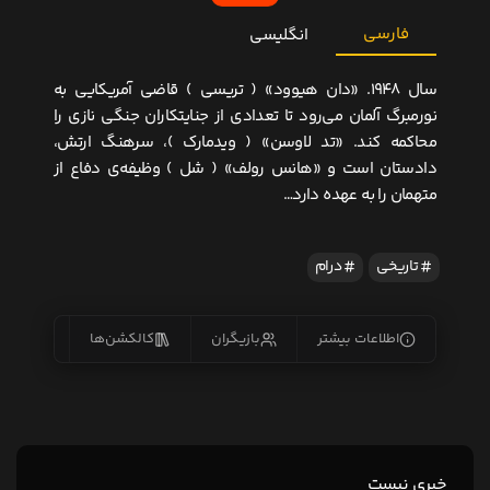
فارسی
انگلیسی
سال ۱۹۴۸. «دان هیوود» ( تریسى ) قاضى آمریکایى به
نورمبرگ آلمان مى‏‌رود تا تعدادى از جنایتکاران جنگى نازى را
محاکمه کند. «تد لاوسن» ( ویدمارک )، سرهنگ ارتش،
دادستان است و «هانس رولف» ( شل ) وظیفه‌‏ى دفاع از
متهمان را به عهده دارد…
تاریخی
درام
اطلاعات بیشتر
بازیگران
کالکشن‌ها
زیرنو
خبری نیست