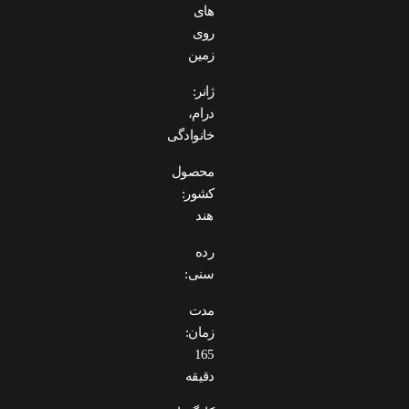
های
روی
زمین
ژانر:
درام،
خانوادگی
محصول
کشور:
هند
رده
سنی:
مدت
زمان:
165
دقیقه