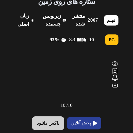
ستاره های روی زمین
زبان
منتشر
زیرنویس
2007
فیلم
شده
چسبیده
اصلی
93%
8.3
10
PG
10
10/
باکس دانلود
پخش آنلاین