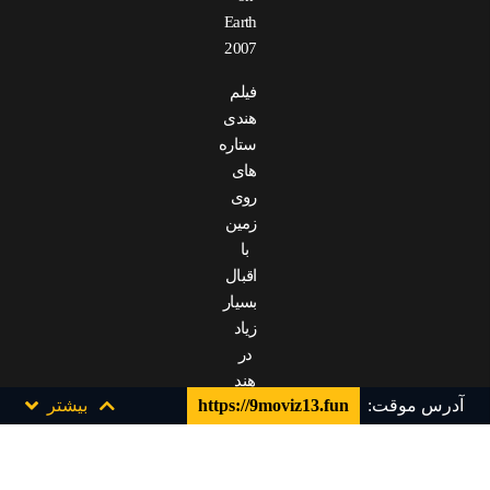
Earth
2007
فیلم
هندی
ستاره
های
روی
زمین
با
اقبال
بسیار
زیاد
در
هند
آدرس موقت:
https://9moviz13.fun
بیشتر
و
سایر
جهان
رو