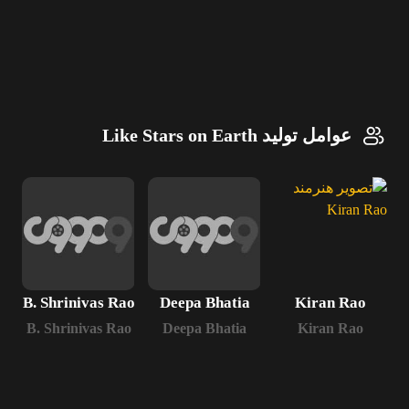
عوامل تولید Like Stars on Earth
a
B. Shrinivas Rao
Deepa Bhatia
Kiran Rao
B. Shrinivas Rao
Deepa Bhatia
Kiran Rao