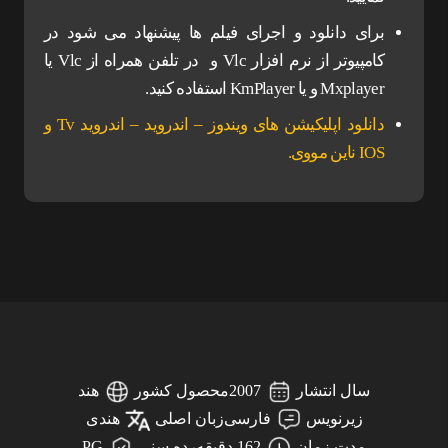
برای دانلود و اجرای فیلم ها پیشنهاد می شود در
کامپیوتر از نرم افزار Vlc و در تلفن همراه از Vlc یا
Mxplayer و یا KmPlayer استفاده کنید.
دانلود اپلیکیشن های ویندوز – اندروید – اندروید Tv و
IOS ناین مووی.
سال انتشار
2007
محصول کشور
هند
زیرنویس
فارسی
زبان اصلی
هندی
مدت زمان
162 دقیقه
رده سنی
PG