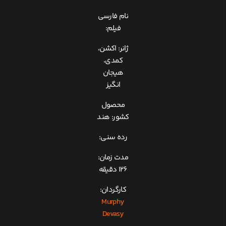
نام فارسی
فیلم:
ژانر: اکشن،
کمدی،
هیجان
انگیز
محصول
کشور: هند
رده سنی:
مدت زمان:
126 دقیقه
کارگردان:
Murphy
Devasy