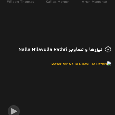
Wilson Thomas
Kailas Menon
Arun Manohar
تیزرها و تصاویر Nalla Nilavulla Rathri