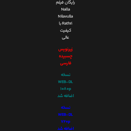
رایگان فیلم
Nalla
Nilavulla
Rathri با
کیفیت
عالی
زیرنویس
چسبیده
فارسی
نسخه
WEB-DL
1080p
اضافه شد
نسخه
WEB-DL
720p
اضافه شد