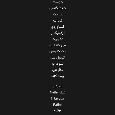
دوست
دانشگاهی
که یک
تجارت
کشاورزی
ارگانیک را
مدیریت
می کنند به
یک کابوس
تبدیل می
شود. به
نظر می
رسد که..
معرفی
فیلم Nalla
Nilavulla
Rathri
2023