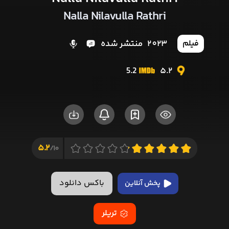
Nalla Nilavulla Rathri
2023
منتشر شده
فیلم
5.2
5.2
5.2
10/
باکس دانلود
پخش آنلاین
تریلر