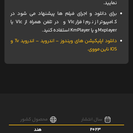
نمایید.
برای دانلود و اجرای فیلم ها پیشنهاد می شود در
کامپیوتر از نرم افزار Vlc و در تلفن همراه از Vlc یا
Mxplayer و یا KmPlayer استفاده کنید.
دانلود اپلیکیشن های ویندوز – اندروید – اندروید Tv و
IOS ناین مووی.
سال انتشار
محصول کشور
2023
هند