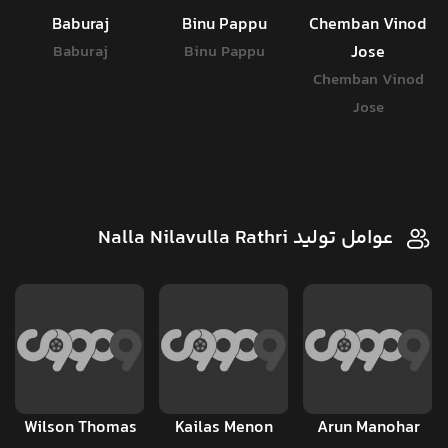
Baburaj
Binu Pappu
Chemban Vinod
Baburaj
Binu Pappu
Jose
Chemban Vinod
Jose
عوامل تولید Nalla Nilavulla Rathri
Wilson Thomas
Kailas Menon
Arun Manohar