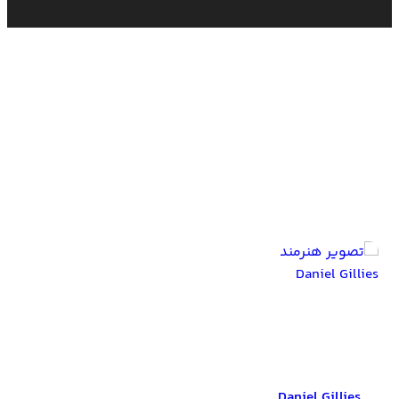
بازیگران Occupation: Rainfall
Daniel Gillies
Daniel Gillies