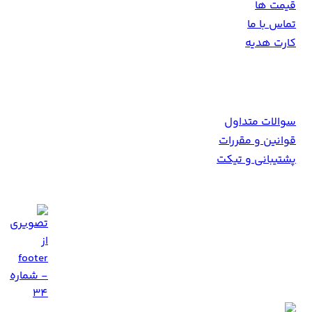
قیمت ها
تماس با ما
کارت هدیه
همکاری با ما
سوالات متداول
قوانین و مقررات
پشتیبانی و تیکت
Info [at] 9movie [dot] tv