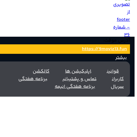
آدرس موقت:
https://9moviz13.fun
بیشتر
ناین مووی را در شبکه های اجتماعی دنبال کنید!!!
قوانین
اپلیکیشن ها
کالکشن
کاربران
تماس و پشتیبانی
برنامه هفتگی
نسخه اندروید
سریال‌
برنامه هفتگی انیمه
نسخه SmartTV
گیت هاب اپ ها
:اپلیکیشن‌ها
زیرنویس چسبیده فارسی
زیرنویس فارسی
YTS