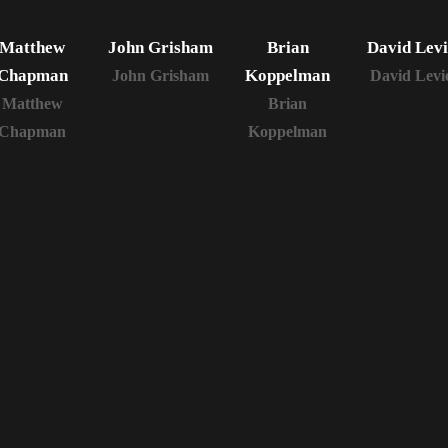
Matthew
John Grisham
Brian
David Lev
Chapman
Koppelman
John Grisham
David Levi
Matthew
Brian
Chapman
Koppelman