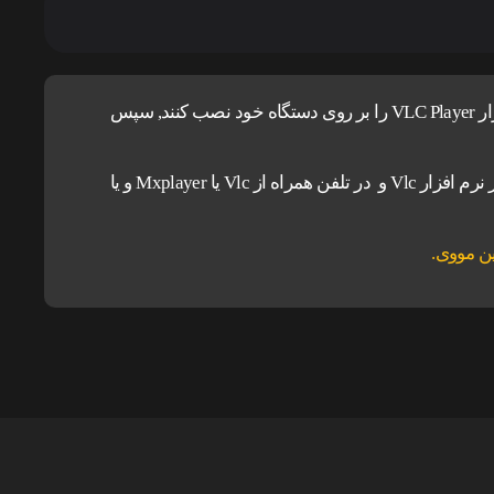
کاربران آیفون و مک ، برای اجرای پخش آنلاین باید نرم افزار VLC Player را بر روی دستگاه خود نصب کنند, سپس
برای دانلود و اجرای فیلم ها پیشنهاد می شود در کامپیوتر از نرم افزار Vlc و در تلفن همراه از Vlc یا Mxplayer و یا