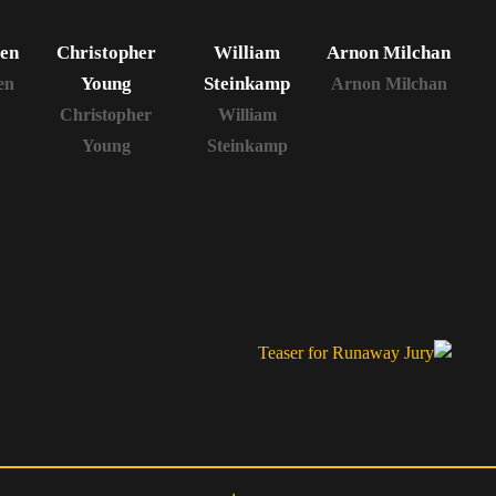
ien
Christopher
William
Arnon Milchan
Young
Steinkamp
en
Arnon Milchan
Christopher
William
Young
Steinkamp