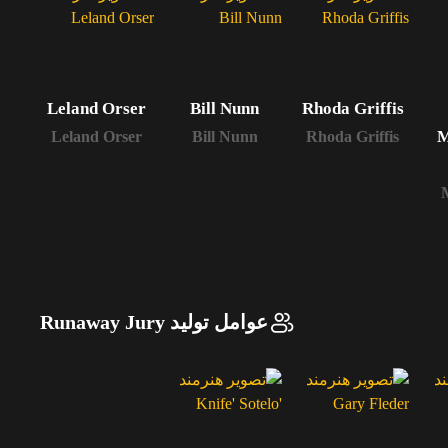
Leland Orser
Bill Nunn
Rhoda Griffis
er
M
Leland Orser
Bill Nunn
Rhoda Griffis
er
عوامل تولید Runaway Jury