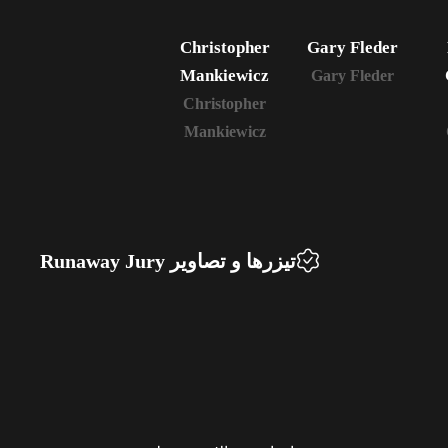
Christopher
Gary Fleder
Mankiewicz
Gary Fleder
Christopher
Mankiewicz
تیزرها و تصاویر Runaway Jury