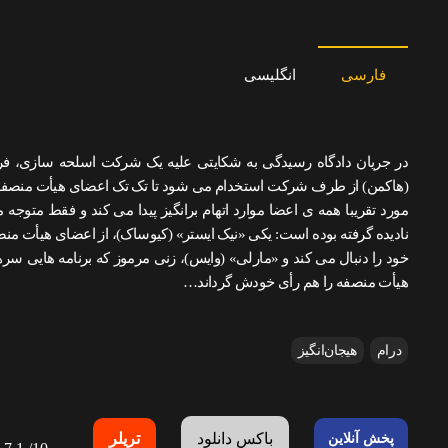
فارسی
انگلیسی
در جریان دادگاه رسیدگی به شکایتی علیه یک شرکت اسلحه سازی، فرد
(هاکمن) از طرف شرکت استخدام می شود تا تک تک اعضای هیأت منصفه ر
مورد تقریبا همه ی اعضا موارد اتهام برانگیز پیدا می کند و فقط متوجه
نادیده گرفته بوده است: یکی «نیک ایستر» (کیوساک)، از اعضای هیأت م
خود را دنبال می کند و «مارلی» (وایس)، زنی مرموز که برنامه هایی سر
هیأت منصفه را هم رأی خودش گرداند…
درام
هیجان‌انگیز
باکس دانلود
تریلر
پخش آنلاین