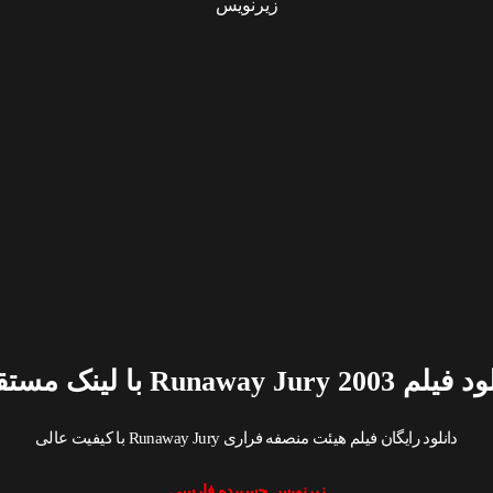
زیرنویس
Runaway Jury 2003 با لینک مستقیم
دانلود رایگان فیلم هیئت منصفه فراری Runaway Jury با کیفیت عالی
زیرنویس چسبیده فارسی