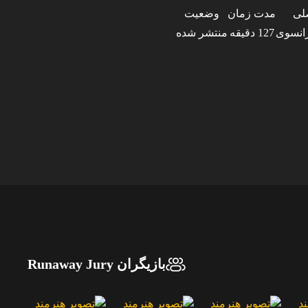
لی
مدت زمان
وضعیت
انسوی
127 دقیقه
منتشر شده
بازیگران Runaway Jury