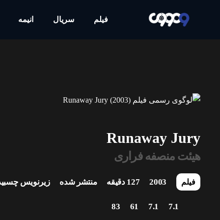
فیلم
سریال
انیمه
Runaway Jury
هیئت منصفه فراری
2003
127 دقیقه
منتشر شده
زیرنویس چسبید
فیلم
83
61
7.1
7.1