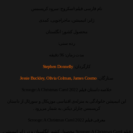
نام فارسی فیلم:اسکروج: سرود کریسمس
ژانر: انیمیشن، ماجراجویی، کمدی
محصول کشور: انگلستان
رده سنی:
مدت زمان: 96 دقیقه
کارگردان:
Stephen Donnelly
ستارگان:
Jessie Buckley, Olivia Colman, James Cosmo
خلاصه داستان فیلم Scrooge: A Christmas Carol 2022
این انیمیشن خانوادگی به منزله‌ی اقتباسی موزیکال و سورئال از داستان
کریسمس چارلز دیکنز، به شمار می‌رود .
معرفی فیلم Scrooge: A Christmas Carol 2022
فیلم Scrooge: A Christmas Carol محصول کشور انگلستان و در ژانر انیمیشن،