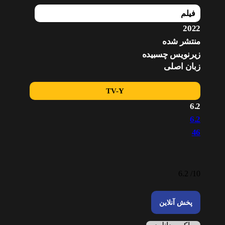
فیلم
2022
منتشر شده
زیرنویس چسبیده
زبان اصلی
TV-Y
6.2
6.2
46
6.2
10/
پخش آنلاین