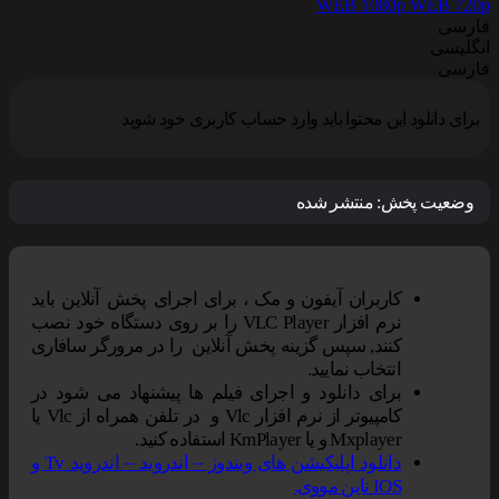
WEB 1080p
WEB 720p
فارسی
انگلیسی
فارسی
برای دانلود این محتوا باید وارد حساب کاربری خود شوید
وضعیت پخش:
منتشر شده
کاربران آیفون و مک ، برای اجرای پخش آنلاین باید
نرم افزار VLC Player را بر روی دستگاه خود نصب
کنند, سپس گزینه پخش آنلاین را در مرورگر سافاری
انتخاب نمایید.
برای دانلود و اجرای فیلم ها پیشنهاد می شود در
کامپیوتر از نرم افزار Vlc و در تلفن همراه از Vlc یا
Mxplayer و یا KmPlayer استفاده کنید.
دانلود اپلیکیشن های ویندوز – اندروید – اندروید Tv و
IOS ناین مووی.