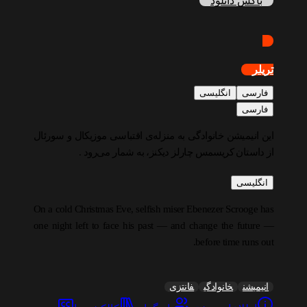
باکس دانلود
تریلر
فارسی
انگلیسی
فارسی
این انیمیشن خانوادگی به منزله‌ی اقتباسی موزیکال و سورئال
از داستان کریسمس چارلز دیکنز، به شمار می‌رود .
انگلیسی
On a cold Christmas Eve, selfish miser Ebenezer Scrooge has
one night left to face his past — and change the future —
before time runs out.
انیمیشن
خانوادگی
فانتزی