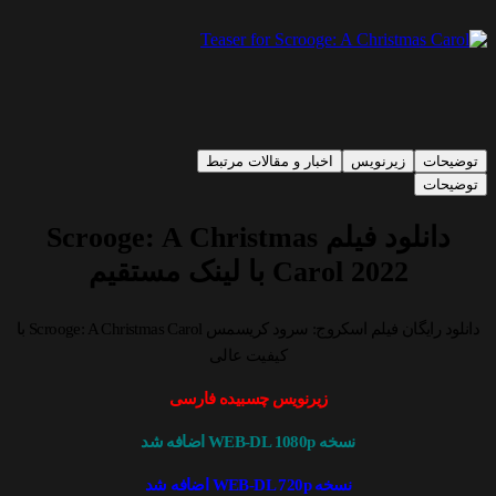
توضیحات
زیرنویس
اخبار و مقالات مرتبط
توضیحات
دانلود فیلم Scrooge: A Christmas
Carol 2022 با لینک مستقیم
دانلود رایگان فیلم اسکروج: سرود کریسمس Scrooge: A Christmas Carol با
کیفیت عالی
زیرنویس چسبیده فارسی
نسخه WEB-DL 1080p اضافه شد
نسخه WEB-DL 720p اضافه شد