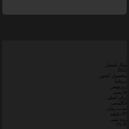
سال انتشار
2022
محصول کشور
بریتانیا
زیرنویس
فارسی
زبان اصلی
انگلیسی
مدت زمان
97 دقیقه
رده سنی
TV-Y