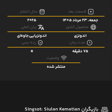
قسمت بعد
سال انتشار
جمعه، 23 مرداد 1405
2025
محصول کشور
زبان اصلی
اندونزی
اندونزیایی,جاوه‌ای
مدت زمان
رده سنی
75 دقیقه
R
وضعیت
منتشر شده
بازیگران Singsot: Siulan Kematian