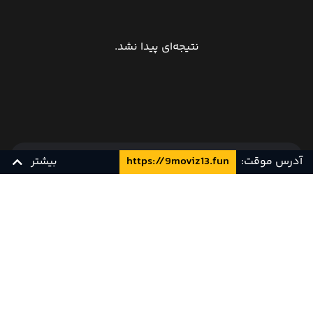
نتیجه‌ای پیدا نشد.
آدرس موقت:
https://9moviz13.fun
بیشتر
نظرات کاربران
زیرنویس چسبیده فارسی
زیرنویس فارسی
YTS
ثبت دیدگاه
برای ارسال دیدگاه باید وارد شوید.
هنوز دیدگاهی ثبت نشده است