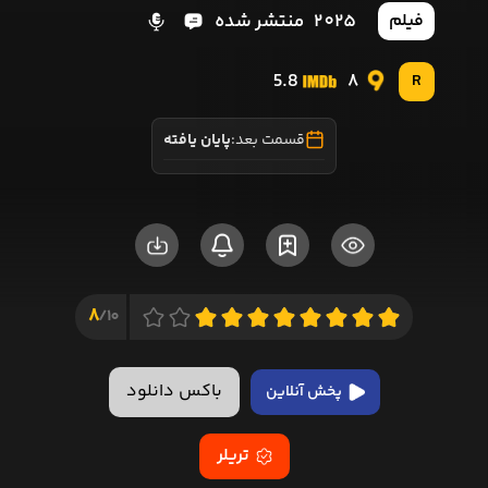
2025
منتشر شده
فیلم
5.8
8
R
قسمت بعد:
پایان یافته
8
10/
باکس دانلود
پخش آنلاین
تریلر