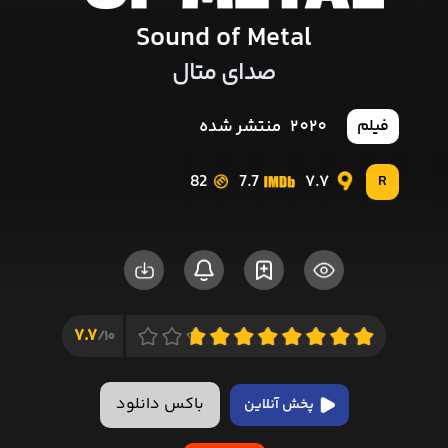
Sound of Metal
صدای متال
2020
منتشر شده
فیلم
82
7.7
7.7
R
7.7
10/
باکس دانلود
پخش آنلاین