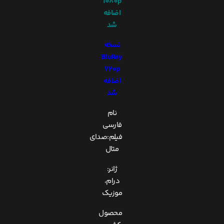
1080p
اضافه
شد
نسخه
BluRay
720p
اضافه
شد
نام
فارسی
فیلم:صدای
متال
ژانر:
درام،
موزیک
محصول