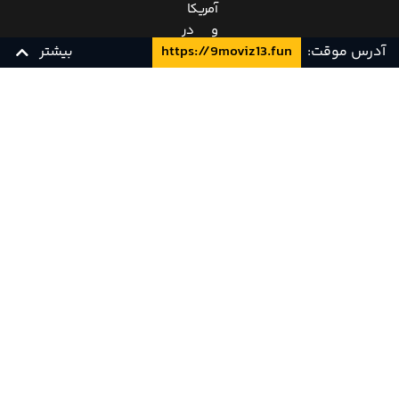
آمریکا
و در
آدرس موقت:
https://9moviz13.fun
بیشتر
ژانر
درام،
موزیک
می‌باشد
زیرنویس چسبیده فارسی
زیرنویس فارسی
Pahe
و به
کارگردانی
Darius
Marder
در
سال
2019
ساخته
شده
است.در
فیلم
صدای
متال