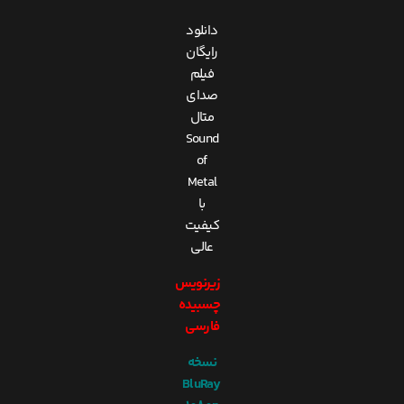
دانلود
رایگان
فیلم
صدای
متال
Sound
of
Metal
با
کیفیت
عالی
زیرنویس
چسبیده
فارسی
نسخه
BluRay