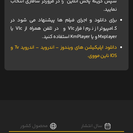
سپس گزینه پخش آنلاین را در مرورگر سافاری انتخاب
نمایید.
برای دانلود و اجرای فیلم ها پیشنهاد می شود در
کامپیوتر از نرم افزار Vlc و در تلفن همراه از Vlc یا
Mxplayer و یا KmPlayer استفاده کنید.
دانلود اپلیکیشن های ویندوز – اندروید – اندروید Tv و
IOS ناین مووی.
سال انتشار
محصول کشور