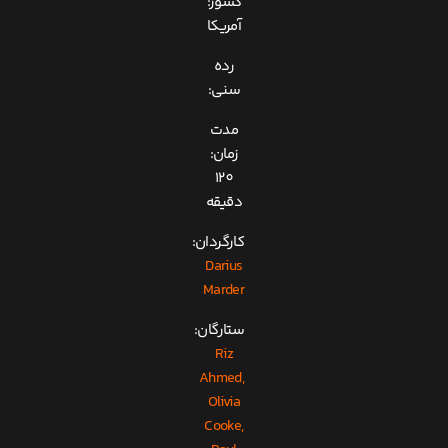
کشور:
آمریکا
رده
سنی:
مدت
زمان:
120
دقیقه
کارگردان:
Darius
Marder
ستارگان:
Riz
Ahmed,
Olivia
Cooke,