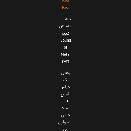
Paul
Raci
خلاصه
داستان
فیلم
Sound
of
Metal
2019
وقتی
یک
درامر
شروع
به از
دست
دادن
شنوایی
می