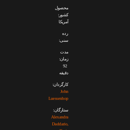
محصول
کشور:
آمریکا
رده
سنی:
مدت
زمان:
92
دقیقه
کارگردان:
John
Luessenhop
ستارگان:
Alexandra
Daddario,