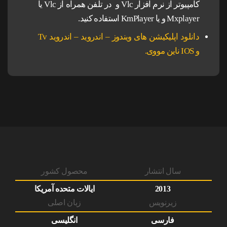
کامپیوتر از نرم افزار Vlc و در تلفن همراه از Vlc یا
Mxplayer و یا KmPlayer استفاده کنید.
دانلود اپلیکیشن های ویندوز – اندروید – اندروید Tv
و IOS ناین مووی.
سال انتشار
محصول کشور
2013
ایالات متحده آمریکا
زیرنویس
زبان اصلی
فارسی
انگلیسی