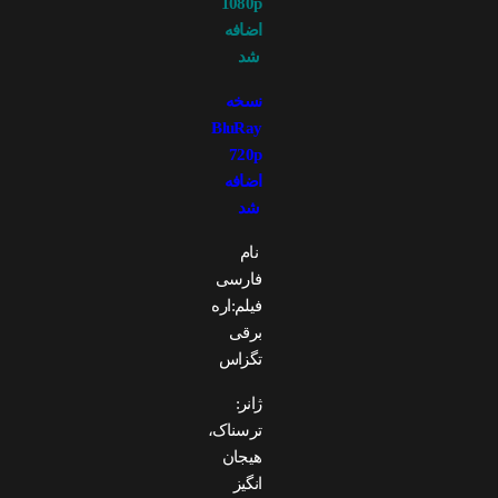
1080p
اضافه
شد
نسخه
BluRay
720p
اضافه
شد
نام
فارسی
فیلم:اره‌
برقی
تگزاس
ژانر:
ترسناک،
هیجان
انگیز