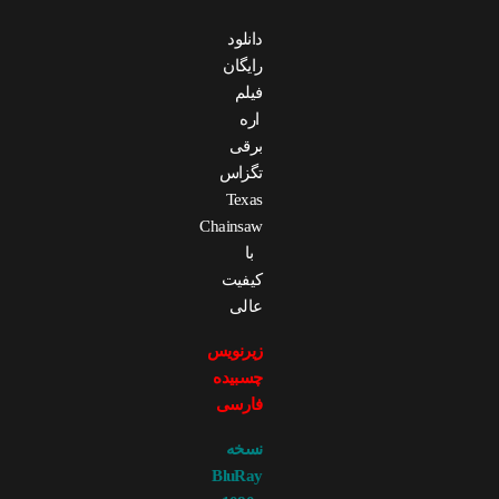
دانلود
رایگان
فیلم
اره‌
برقی
تگزاس
Texas
Chainsaw
با
کیفیت
عالی
زیرنویس
چسبیده
فارسی
نسخه
BluRay