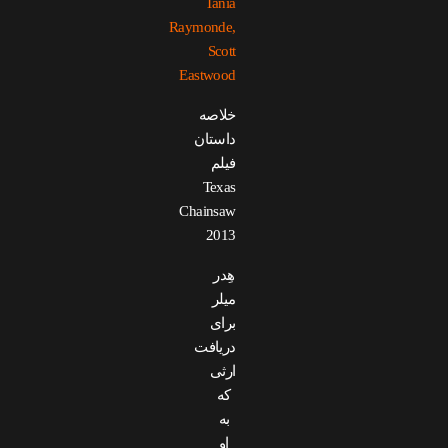
Tania
Raymonde,
Scott
Eastwood
خلاصه
داستان
فیلم
Texas
Chainsaw
2013
هِدر
میلر
برای
دریافت
ارثی
که
به
او