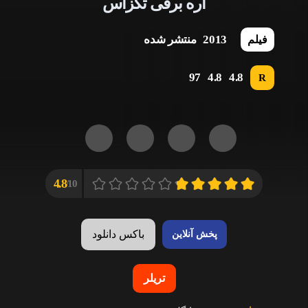
اره‌ برقی تگزاس
2013
منتشر شده
فیلم
97
4.8
4.8
R
4.8
10/
باکس دانلود
پخش آنلاین
تریلر