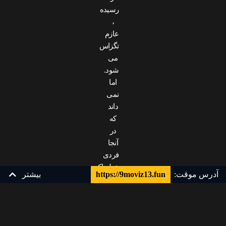
رسیده
،
عازم
تگزاس
می
شود.
اما
نمی
داند
که
در
آنجا
فردی
خطرناک
آدرس موقت:
https://9moviz13.fun
بیشتر
و
بی
رحم
زیرنویس چسبیده فارسی
زیرنویس فارسی
YTS
در