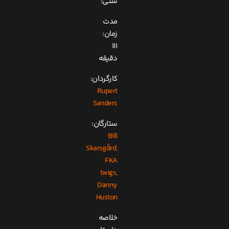
سنی:
مدت
زمان:
111
دقیقه
کارگردان:
Rupert
Sanders
ستارگان:
Bill
Skarsgård,
FKA
twigs,
Danny
Huston
خلاصه