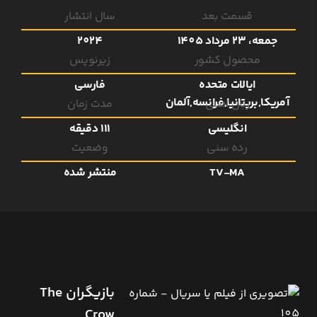
قسمت بعد
سال انتشار
جمعه، 23 مرداد 1405
2024
محصول کشور
زیرنویس
ایالات متحده
فارسی
آمریکا,بریتانیا,فرانسه,آلمان
زبان اصلی
مدت زمان
انگلیسی
111 دقیقه
رده سنی
وضعیت
TV-MA
منتشر شده
بازیگران The
Crow