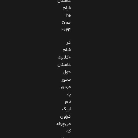
داستان
فیلم
The
Crow
2024
در
فیلم
«کلاغ»،
داستان
حول
محور
مردی
به
نام
اریک
دراون
می‌چرخد
که