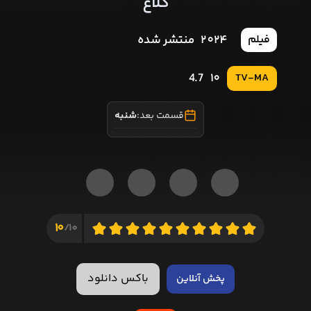
کلاغ
2024
منتشر شده
فیلم
4.7
10
TV-MA
قسمت بعد:
شنبه
10
10/
باکس دانلود
پخش آنلاین