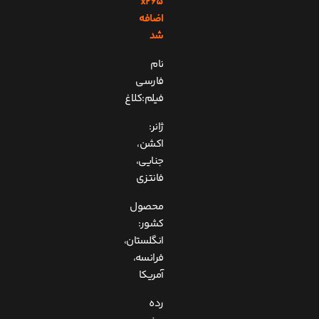
x265
اضافه
شد
نام
فارسی
فیلم:کلاغ
ژانر:
اکشن،
جنایی،
فانتزی
محصول
کشور:
انگلستان،
فرانسه،
آمریکا
رده