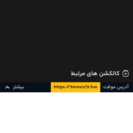
کالکشن های مرتبط
آدرس موقت:
https://9moviz13.fun
بیشتر
زیرنویس چسبیده فارسی
زیرنویس فارسی
YTS