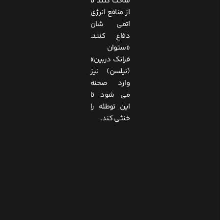
ساکت کنند تا
از منافع انرژی
اتمی شان
دفاع کنند.
«ستوان
فرانک دربین»
(نیلسن) نیز
وارد صحنه
می شود تا
این توطئه را
خنثی کند.