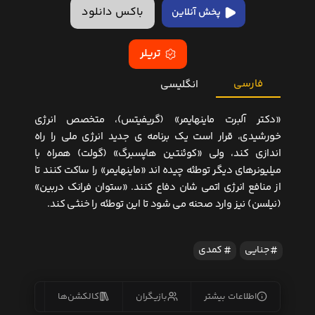
باکس دانلود
پخش آنلاین
تریلر
فارسی
انگلیسی
«دکتر آلبرت ماینهایمر» (گریفیتس)، متخصص انرژی
خورشیدی، قرار است یک برنامه ی جدید انرژی ملی را راه
اندازی کند، ولی «کوئنتین هاپسبرگ» (گولت) همراه با
میلیونرهای دیگر توطئه چیده اند «ماینهایمر» را ساکت کنند تا
از منافع انرژی اتمی شان دفاع کنند. «ستوان فرانک دربین»
(نیلسن) نیز وارد صحنه می شود تا این توطئه را خنثی کند.
جنایی
کمدی
اطلاعات بیشتر
بازیگران
کالکشن‌ها
زیرنو