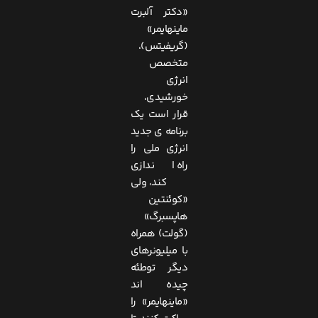
«دکتر آلبرت
ماینهایمر»
(گریفیتس)،
متخصص
انرژی
خورشیدی،
قرار است یک
برنامه ی جدید
انرژی ملی را
راه اندازی
کند، ولی
«کوئنتین
هاپسبرگ»
(گولت) همراه
با میلیونرهای
دیگر توطئه
چیده اند
«ماینهایمر» را