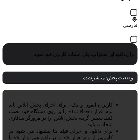
فارسی
برای دانلود این محتوا باید وارد حساب کاربری خود شوید
وضعیت پخش:
منتشر شده
کاربران آیفون و مک ، برای اجرای پخش آنلاین باید
نرم افزار VLC Player را بر روی دستگاه خود نصب
کنند, سپس گزینه پخش آنلاین را در مرورگر سافاری
انتخاب نمایید.
برای دانلود و اجرای فیلم ها پیشنهاد می شود در
کامپیوتر از نرم افزار Vlc و در تلفن همراه از Vlc یا