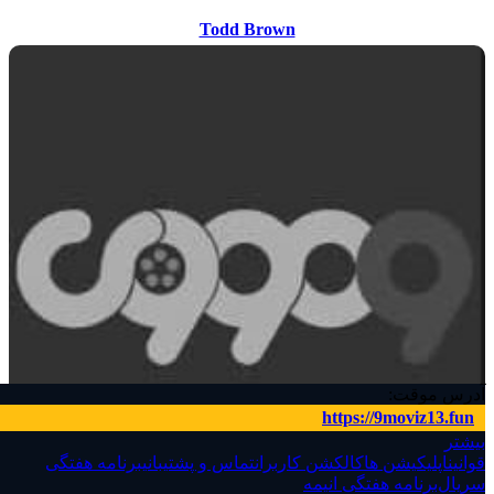
Todd Brown
آدرس موقت:
https://9moviz13.fun
بیشتر
قوانین
اپلیکیشن ها
کالکشن کاربران
تماس و پشتیبانی
برنامه هفتگی
سریال‌
برنامه هفتگی انیمه