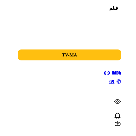
فیلم
2018
منتشر شده
زیرنویس چسبیده
زبان اصلی
TV-MA
8
6.9
69