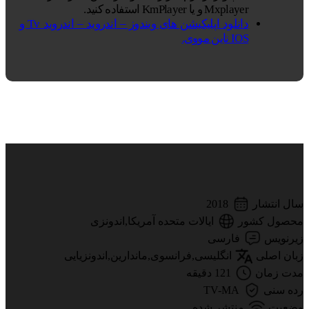
Mxplayer و یا KmPlayer استفاده کنید.
دانلود اپلیکیشن های ویندوز – اندروید – اندروید Tv و
IOS ناین مووی.
2018
سال انتشار
محصول کشور
ایالات متحده آمریکا,اندونزی
زیرنویس
فارسی
زبان اصلی
انگلیسی,فرانسوی,ماندارین,اندونزیایی
مدت زمان
121 دقیقه
TV-MA
رده سنی
وضعیت
منتشر شده