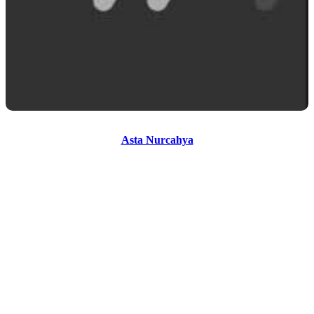
Asta Nurcahya
Asta Nurcahya
عوامل تولید The Night Comes for Us