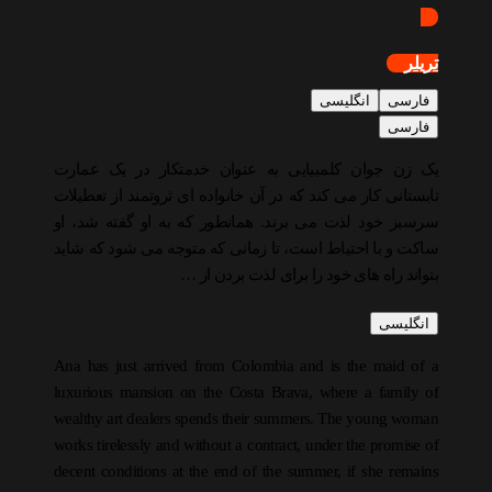
تریلر
فارسی
انگلیسی
فارسی
یک زن جوان کلمبیایی به عنوان خدمتکار در یک عمارت
تابستانی کار می کند که در آن خانواده ای ثروتمند از تعطیلات
سرسبز خود لذت می برند. همانطور که به او گفته شد، او
ساکت و با احتیاط است، تا زمانی که متوجه می شود که شاید
بتواند راه های خود را برای لذت بردن از …
انگلیسی
Ana has just arrived from Colombia and is the maid of a
luxurious mansion on the Costa Brava, where a family of
wealthy art dealers spends their summers. The young woman
works tirelessly and without a contract, under the promise of
decent conditions at the end of the summer, if she remains