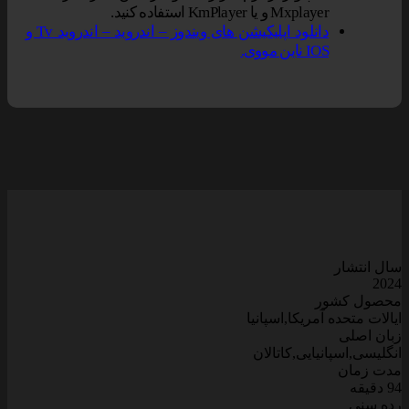
Mxplayer و یا KmPlayer استفاده کنید.
دانلود اپلیکیشن های ویندوز – اندروید – اندروید Tv و
IOS ناین مووی.
سال انتشار
2024
محصول کشور
ایالات متحده آمریکا,اسپانیا
زبان اصلی
انگلیسی,اسپانیایی,کاتالان
مدت زمان
94 دقیقه
رده سنی