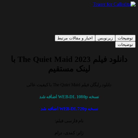
توضیحات
زیرنویس
اخبار و مقالات مرتبط
توضیحات
دانلود فیلم The Quiet Maid 2023 با
لینک مستقیم
دانلود رایگان فیلم The Quiet Maid با کیفیت عالی
نسخه WEB-DL 1080p اضافه شد
نسخه WEB-DL 720p اضافه شد
نام فارسی فیلم:
ژانر: کمدی، درام