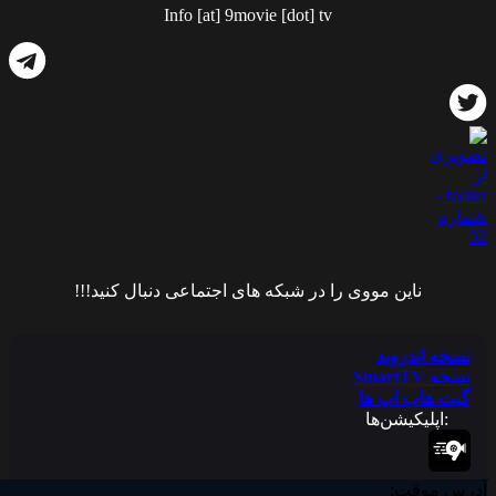
Info [at] 9movie [dot] tv
ناین مووی را در شبکه های اجتماعی دنبال کنید!!!
نسخه اندروید
نسخه SmartTV
گیت هاب اپ ها
:اپلیکیشن‌ها
آدرس موقت: