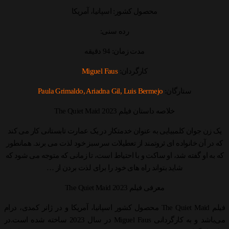
محصول کشور: اسپانیا، آمریکا
رده سنی:
مدت زمان: 94 دقیقه
کارگردان:
Miguel Faus
ستارگان:
Paula Grimaldo, Ariadna Gil, Luis Bermejo
خلاصه داستان فیلم The Quiet Maid 2023
یک زن جوان کلمبیایی به عنوان خدمتکار در یک عمارت تابستانی کار می کند
که در آن خانواده ای ثروتمند از تعطیلات سرسبز خود لذت می برند. همانطور
که به او گفته شد، او ساکت و با احتیاط است، تا زمانی که متوجه می شود که
شاید بتواند راه های خود را برای لذت بردن از …
معرفی فیلم The Quiet Maid 2023
فیلم The Quiet Maid محصول کشور اسپانیا، آمریکا و در ژانر کمدی، درام
می‌باشد و به کارگردانی Miguel Faus در سال 2023 ساخته شده است.در