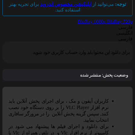
توجه:
می‌توانید از
اپلیکیشن مخصوص اندروید
برای تجربه بهتر
استفاده کنید.
BluRay 1080p
BluRay 720p
فارسی
انگلیسی
فارسی
برای دانلود این محتوا باید وارد حساب کاربری خود شوید
وضعیت پخش:
منتشر شده
کاربران آیفون و مک ، برای اجرای پخش آنلاین باید
نرم افزار VLC Player را بر روی دستگاه خود نصب
کنند, سپس گزینه پخش آنلاین را در مرورگر سافاری
انتخاب نمایید.
برای دانلود و اجرای فیلم ها پیشنهاد می شود در
کامپیوتر از نرم افزار Vlc و در تلفن همراه از Vlc یا