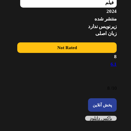
فیلم
2024
منتشر شده
زیرنویس ندارد
زبان اصلی
Not Rated
8
6.1
8
10/
پخش آنلاین
باکس دانلود