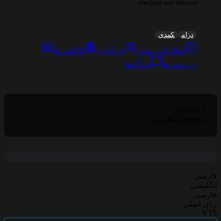
obedient and discreet.
درام
کمدی
اطلاعات بیشتر
بازیگران
کالکشن‌ها
زیرنویس‌ها
دیدگاه‌ها
1405/04/17
BluRay اضافه شد
فارسی
انگلیسی
فارسی
زبان اصلی
YTS