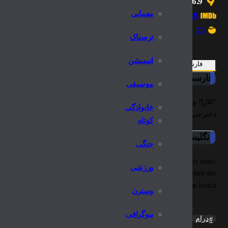
6.9
معمایی
6.9
73
ترسناک
انیمیشن
فارسی
انگلیسی
فارسی
موسیقی
"کلارا" و "هانس" دو تروریست چپگرا، نزدیک به پانزده سال تحت تعقیب پل
خانوادگی
دختر سرکش "کلارا" تهدیدی برای امنیت آنهاست و...
کوتاه
انگلیسی
جنگی
eft-wing terrorists who have been sought by police for almost fifteen years.
ورزشی
ebellious daughter Jeanne begins to pose a threat to their security when she
falls in love with a boy she meets on the beach.
وسترن
بیوگرافی
درام