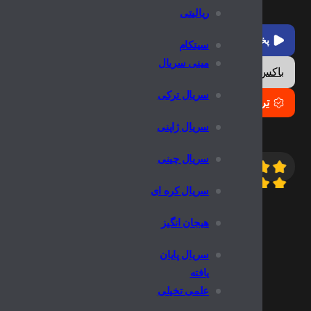
ریالیتی
پخش آنلاین
سیتکام
مینی سریال
باکس دانلود
سریال ترکی
تریلر
سریال ژاپنی
سریال چینی
6.9
10/
سریال کره ای
اطلاعات 
هیجان انگیز
سریال پایان
یافته
علمی تخیلی