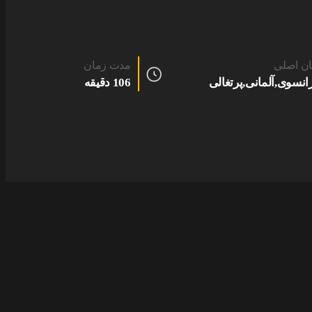
ان اصلی
مدت زمان
انسوی,آلمانی,پرتغالی
106 دقیقه