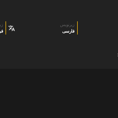
زیرنویس
زب
فارسی
فر