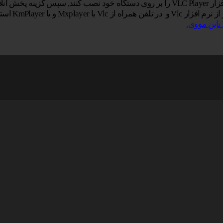
خاب نمایید.
یا KmPlayer استفاده کنید.