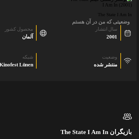
The State I Am In
وضعیتی که من در آن هستم
سال انتشار
محصول کشور
2001
آلمان
وضعیت
شبکه
منتشر شده
Kinofest Lünen
بازیگران The State I Am In