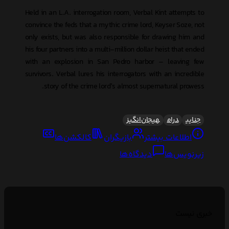
Held in an L.A. interrogation room, Verbal Kint attempts to
convince the feds that a mythic crime lord, Keyser Soze, not
only exists, but was also responsible for drawing him and
his four partners into a multi-million dollar heist that ended
with an explosion in San Pedro harbor – leaving few
survivors. Verbal lures his interrogators with an incredible
story of the crime lord’s almost supernatural prowess.
جنایی
درام
هیجان‌انگیز
اطلاعات بیشتر
بازیگران
کالکشن‌ها
زیرنویس‌ها
دیدگاه‌ها
خبری نیست