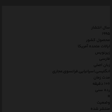
سال انتشار
1995
محصول کشور
ایالات متحده آمریکا
زیرنویس
فارسی
زبان اصلی
انگلیسی,اسپانیایی,فرانسوی,مجاری
مدت زمان
106 دقیقه
رده سنی
R
وضعیت
منتشر شده