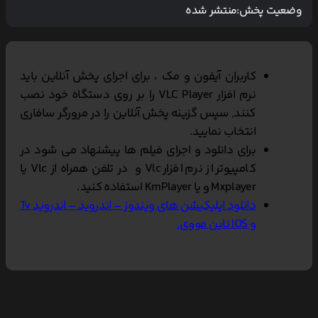
وضعیت پخش:
منتشر شده
کاربران آیفون و مک ، برای اجرای پخش آنلاین باید
نرم افزار VLC Player را بر روی دستگاه خود نصب
کنند, سپس گزینه پخش آنلاین را در مرورگر سافاری
انتخاب نمایید.
برای دانلود و اجرای فیلم ها پیشنهاد می شود در
کامپیوتر از نرم افزار Vlc و در تلفن همراه از Vlc یا
Mxplayer و یا KmPlayer استفاده کنید.
دانلود اپلیکیشن های ویندوز – اندروید – اندروید Tv
و IOS ناین مووی.