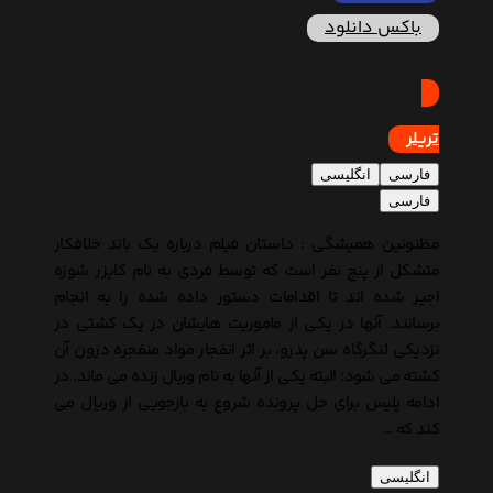
باکس دانلود
تریلر
فارسی
انگلیسی
فارسی
مظنونین همیشگی : داستان فیلم درباره یک باند خلافکار
متشکل از پنج نفر است که توسط فردی به نام کایزر شوزه
اجیر شده اند تا اقدامات دستور داده شده را به انجام
برسانند. آنها در یکی از ماموریت هایشان در یک کشتی در
نزدیکی لنگرگاه سن پدرو، بر اثر انفجار مواد منفجره درون آن
کشته می شود؛ البته یکی از آنها به نام وربال زنده می ماند. در
ادامه پلیس برای حل پرونده شروع به بازجویی از وریال می
کند که …
انگلیسی