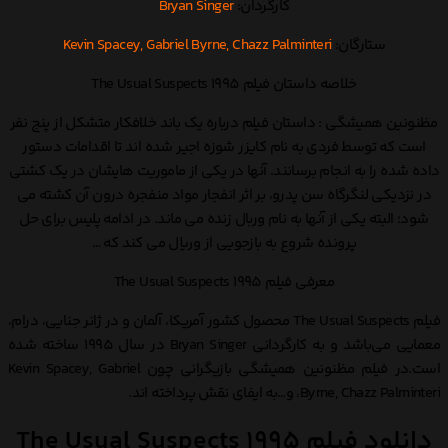
کارگردان:
Bryan Singer
ستارگان:
Kevin Spacey, Gabriel Byrne, Chazz Palminteri
خلاصه داستان فیلم The Usual Suspects 1995
مظنونین همیشگی : داستان فیلم درباره یک باند خلافکار متشکل از پنج نفر
است که توسط فردی به نام کایزر شوزه اجیر شده اند تا اقدامات دستور
داده شده را به انجام برسانند. آنها در یکی از ماموریت هایشان در یک کشتی
در نزدیکی لنگرگاه سن پدرو، بر اثر انفجار مواد منفجره درون آن کشته می
شود؛ البته یکی از آنها به نام وربال زنده می ماند. در ادامه پلیس برای حل
پرونده شروع به بازجویی از وریال می کند که …
معرفی فیلم The Usual Suspects 1995
فیلم The Usual Suspects محصول کشور آمریکا، آلمان و در ژانر جنایی، درام،
معمایی می‌باشد و به کارگردانی Bryan Singer در سال 1995 ساخته شده
است.در فیلم مظنونین همیشگی بازیگرانی چون Kevin Spacey, Gabriel
Byrne, Chazz Palminteri، و…به ایفای نقش پرداخته اند.
دانلود فیلم The Usual Suspects 1995