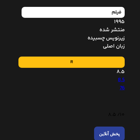
فیلم
1995
منتشر شده
زیرنویس چسبیده
زبان اصلی
R
8.5
8.5
76
8.5
10/
پخش آنلاین