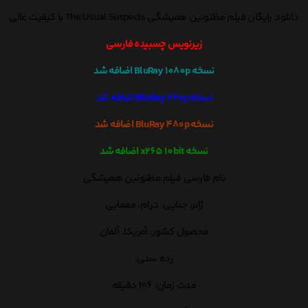
دانلود رایگان فیلم مظنونین همیشگی The Usual Suspects با کیفیت عالی
زیرنویس چسبیده فارسی
نسخه BluRay 1080p اضافه شد
نسخه BluRay 720p اضافه شد
نسخه BluRay 480p اضافه شد
نسخه x265 10bit اضافه شد
نام فارسی فیلم:مظنونین همیشگی
ژانر: جنایی، درام، معمایی
محصول کشور: آمریکا، آلمان
رده سنی:
مدت زمان: 106 دقیقه