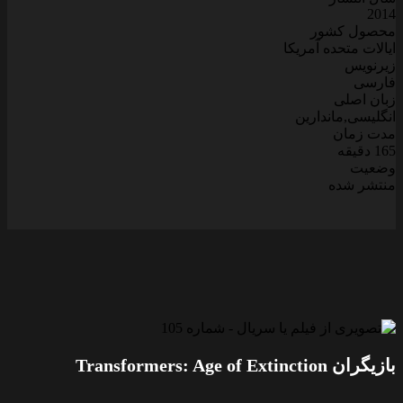
2014
محصول کشور
ایالات متحده آمریکا
زیرنویس
فارسی
زبان اصلی
انگلیسی,ماندارین
مدت زمان
165 دقیقه
وضعیت
منتشر شده
بازیگران Transformers: Age of Extinction