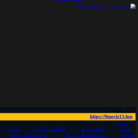
آدرس موقت:
https://9moviz13.fun
بیشتر
قوانین
اپلیکیشن ها
کالکشن کاربران
تماس و
پشتیبانی
برنامه هفتگی سریال‌
برنامه هفتگی انیمه