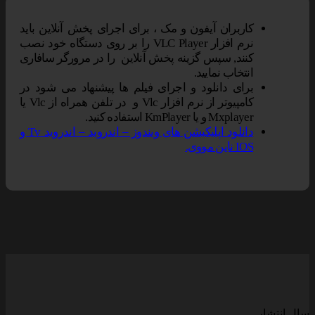
کاربران آیفون و مک ، برای اجرای پخش آنلاین باید
نرم افزار VLC Player را بر روی دستگاه خود نصب
کنند, سپس گزینه پخش آنلاین را در مرورگر سافاری
انتخاب نمایید.
برای دانلود و اجرای فیلم ها پیشنهاد می شود در
کامپیوتر از نرم افزار Vlc و در تلفن همراه از Vlc یا
Mxplayer و یا KmPlayer استفاده کنید.
دانلود اپلیکیشن های ویندوز – اندروید – اندروید Tv و
IOS ناین مووی.
سال انتشار