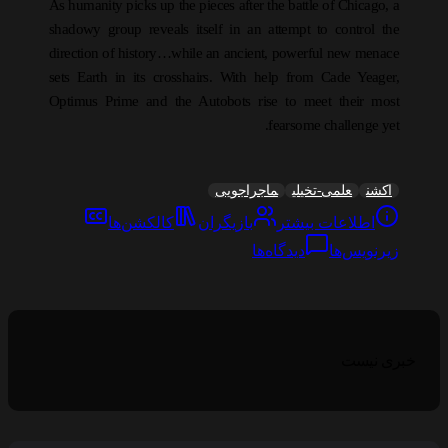
As humanity picks up the pieces after the battle of Chicago, a
shadowy group reveals itself in an attempt to control the
direction of history…while an ancient, powerful new menace
sets Earth in its crosshairs. With help from Cade Yeager,
Optimus Prime and the Autobots rise to meet their most
fearsome challenge yet.
اکشن
علمی-تخیلی
ماجراجویی
اطلاعات بیشتر
بازیگران
کالکشن‌ها
زیرنویس‌ها
دیدگاه‌ها
خبری نیست