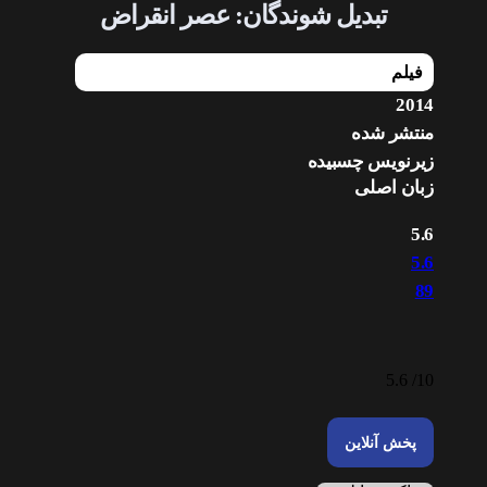
تبدیل شوندگان: عصر انقراض
فیلم
2014
منتشر شده
زیرنویس چسبیده
زبان اصلی
5.6
5.6
89
5.6
10/
پخش آنلاین