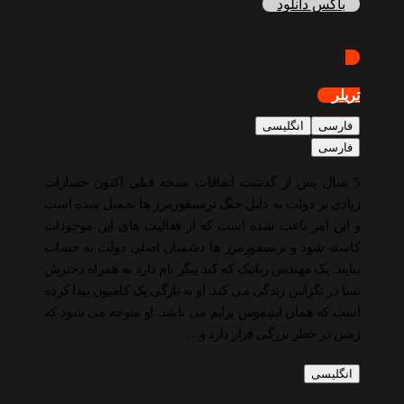
باکس دانلود
تریلر
فارسی
انگلیسی
فارسی
5 سال پس از گذشت اتفاقات نسخه قبلی اکنون خسارات
زیادی بر دولت به دلیل جنگ ترنسفورمرز ها تحمیل شده است
و این امر باعث شده است که از فعالیت های این موجودات
کاسته شود و ترنسفورمرز ها دشمنان اصلی دولت به حساب
بیایند. یک مهندس رباتیک که کید ییگر نام دارد به همراه دخترش
تسا در تگزاس زندگی می کند. او به تازگی یک کامیون پیدا کرده
است که همان اپتیموس پرایم می باشد. او متوجه می شود که
زمین در خطر بزرگی قرار دارد و…
انگلیسی