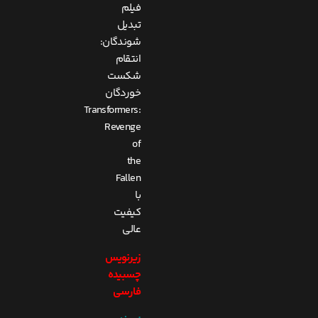
فیلم
تبدیل
شوندگان:
انتقام
شکست
خوردگان
Transformers:
Revenge
of
the
Fallen
با
کیفیت
عالی
زیرنویس
چسبیده
فارسی