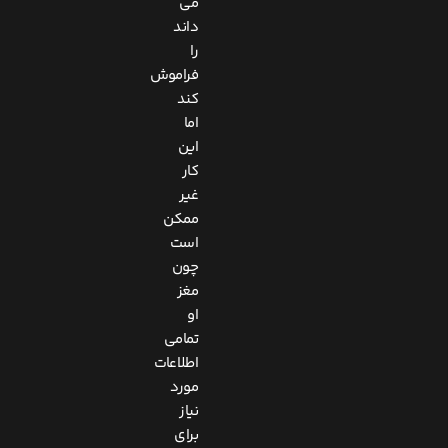
می
داند
را
فراموش
کند
اما
این
کار
غیر
ممکن
است
چون
مغز
او
تمامی
اطلاعات
مورد
نیاز
برای