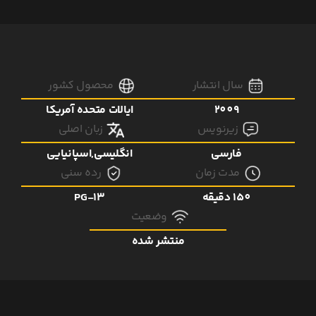
سال انتشار
محصول کشور
2009
ایالات متحده آمریکا
زیرنویس
زبان اصلی
فارسی
انگلیسی,اسپانیایی
مدت زمان
رده سنی
150 دقیقه
PG-13
وضعیت
منتشر شده