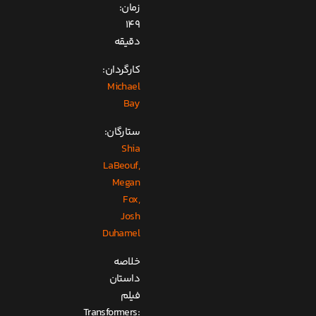
زمان:
149
دقیقه
کارگردان:
Michael
Bay
ستارگان:
Shia
LaBeouf,
Megan
Fox,
Josh
Duhamel
خلاصه
داستان
فیلم
Transformers: