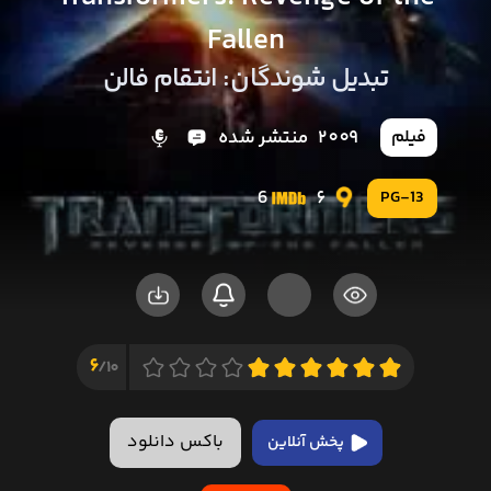
Fallen
تبدیل شوندگان: انتقام فالن
2009
منتشر شده
فیلم
6
6
PG-13
6
10/
باکس دانلود
پخش آنلاین