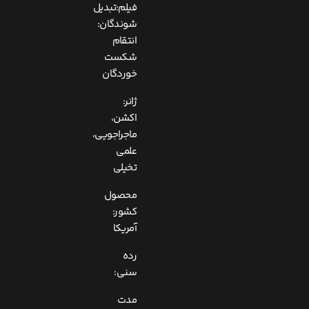
فیلم:تبدیل
شوندگان:
انتقام
شکست
خوردگان
ژانر:
اکشن،
ماجراجویی،
علمی
تخیلی
محصول
کشور:
آمریکا
رده
سنی:
مدت