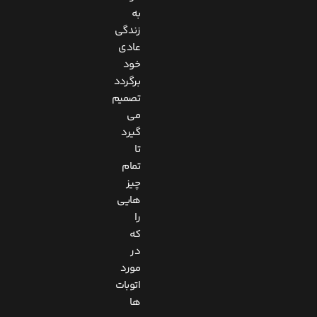
به
زندگی
عادی
خود
برگردد
تصمیم
می
گیرد
تا
تمام
چیز
هایی
را
که
در
مورد
اتوبات
ها