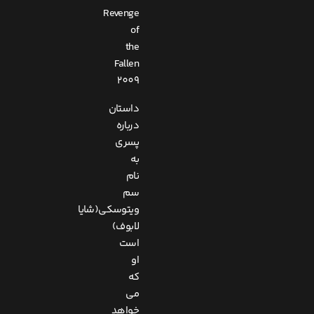
Revenge
of
the
Fallen
2009
داستان
درباره
پسری
به
نام
سم
ویتوسکی(شایا
لابوف)
است
او
که
می
خواهد