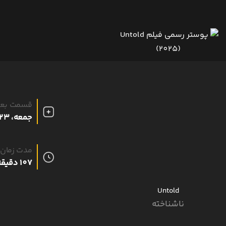
قسمت بع
جمعه، 23 مرداد 1405
مدت زمان
107 دقیقه
Untold
ناشناخته