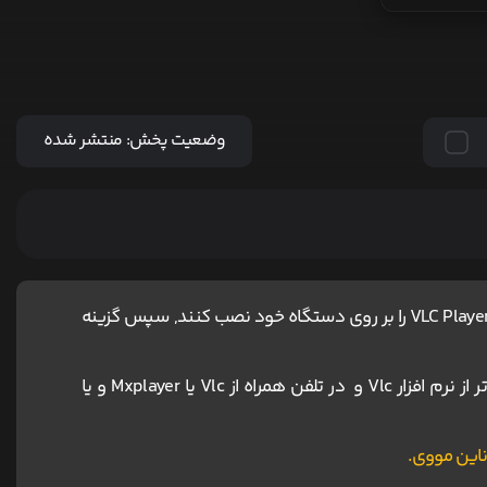
وضعیت پخش:
منتشر شده
کاربران آیفون و مک ، برای اجرای پخش آنلاین باید نرم افزار VLC Player را بر روی دستگاه خود نصب کنند, سپس گزینه
برای دانلود و اجرای فیلم ها پیشنهاد می شود در کامپیوتر از نرم افزار Vlc و در تلفن همراه از Vlc یا Mxplayer و یا