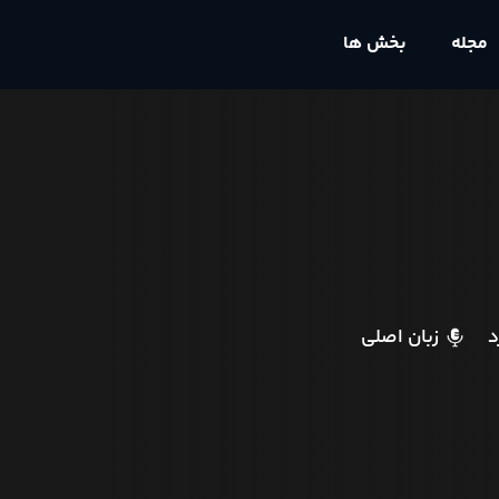
مجله
بخش ها
د
زبان اصلی