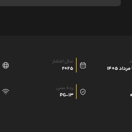
د
سال انتشار
2025
رده سنی
PG-13