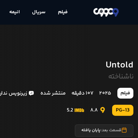
فیلم
سریال
انیمه
Untold
ناشناخته
2025
107 دقیقه
منتشر شده
زیرنویس ندار
فیلم
5.2
8.8
PG-13
قسمت بعد:
پایان یافته