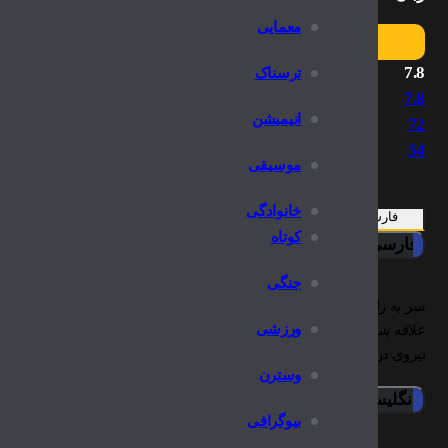
معمایی
7.8
ترسناک
7.8
انیمیشن
72
54
موسیقی
خانوادگی
فارسی
انگلیسی
کوتاه
فارسی
جنگی
سر به راه باش، فیلمی درام به کارگردانی جیمز منگولد و بازی واکین فی
ورزشی
علاقه بسیار زیادی به موسیقی کانتری پیدا می‌کند و اولین ترانه های خود ر
نیروی دریائی در آلمان می‌نویسد…
وسترن
انگلیسی
بیوگرافی