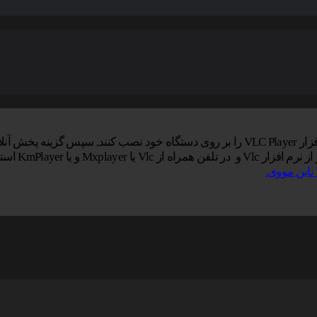
خاب نمایید.
یا KmPlayer استفاده کنید.