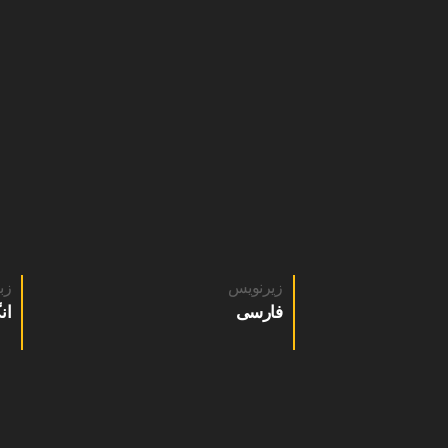
زیرنویس
زب
فارسی
ان