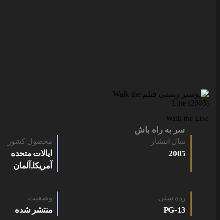
Walk the Line
سر به راه باش
سال انتشار
محصول کشور
2005
ایالات متحده
آمریکا,آلمان
رده سنی
وضعیت
PG-13
منتشر شده