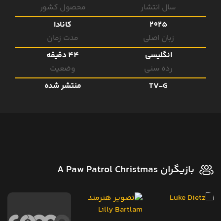
سال انتشار
محصول کشور
2025
کانادا
زبان اصلی
مدت زمان
انگلیسی
44 دقیقه
رده سنی
وضعیت
TV-G
منتشر شده
بازیگران A Paw Patrol Christmas