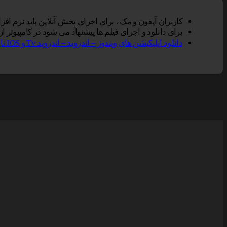
کاربران آیفون و مک ، برای اجرای پخش آنلاین باید نرم افزار VLC Player را بر روی دستگاه خود نصب کنند, سپس گزینه پخش آنلاین را در مرورگر سافاری انتخاب نم
برای دانلود و اجرای فیلم ها پیشنهاد می شود در کامپیوتر از نرم افزار Vlc و در تلفن همراه از Vlc یا Mxplayer و یا er
دانلود اپلیکیشن های ویندوز – اندروید – اندروید Tv و IOS ناین مووی.