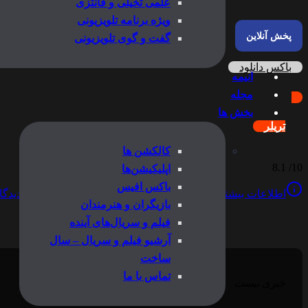
علمی تخیلی و فانتزی
ویژه برنامه تلویزیونی
پخش آنلاین
گفت و گوی تلویزیونی
باکس دانلود
انیمه
مجله
بخش ها
تریلر
کالکشن ها
8.1
10/
اپلیکیشن‌ها
باکس افیس
اطلاعات بیشتر
بازیگران
کالکشن‌ها
زیرنویس‌ها
دیدگاه
بازیگران و هنرمندان
فیلم و سریال‌های آینده
آرشیو فیلم و سریال – سال
ساخت
تماس با ما
خبری نیست