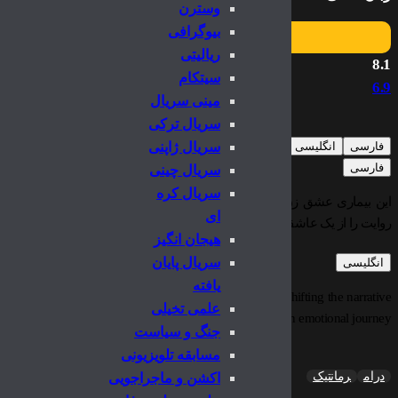
وسترن
بیوگرافی
ریالیتی
8.1
سیتکام
6.9
مینی سریال
سریال ترکی
فارسی
انگلیسی
سریال ژاپنی
فارسی
سریال چینی
سریال کره
این بیماری عشق زن و شوهر را به گونه‌ای به چالش می‌کشد که هرگز پیش‌بی
ای
روایت را از یک عاشقانه شیرین به یک سفر عاطفی تغییر می‌دهد.
هیجان انگیز
سریال پایان
انگلیسی
یافته
enges the couple’s love in a way they never anticipated, shifting the narrative
علمی تخیلی
from a sweet romance to an emotional journey.
جنگ و سیاست
مسابقه تلویزیونی
درام
رمانتیک
اکشن و ماجراجویی