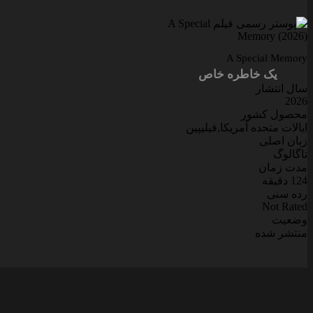
A Special Memory
یک خاطره خاص
سال انتشار
2026
محصول کشور
ایالات متحده آمریکا,فیلیپین
زبان اصلی
تاگالوگ
مدت زمان
124 دقیقه
رده سنی
Not Rated
وضعیت
منتشر شده