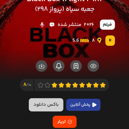
جعبه سیاه (پرواز 298)
2026
منتشر شده
فیلم
5.6
8
R
8
10/
باکس دانلود
پخش آنلاین
تریلر