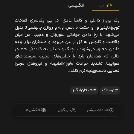
فارسی
انگلیسی
یک پرواز داخلی و کاملاً عادی، در پی یک‌سری اتفاقات
توجیه‌ناپذیر و وحشت خالص، به پروازی جهنمی تبدیل
می‌شود. با رخ دادن حوادثی سوررئال و عجیب، مرز میان
واقعیت و کابوس به کل از بین می‌رود و مسافران برای زنده
ماندن، مجبور می‌شوند با چنگ و دندان بجنگند؛ آن هم در
حالی که هم‌زمان باید با خرابی‌های عجیب سیستم‌های
هواپیما، تشدید حوادث ماوراءالطبیعه و نیروهای مرموز
فضایی دست‌وپنجه نرم کنند…
ترسناک
هیجان‌انگیز
اطلاعات بیشتر
بازیگران
کالکشن‌ها
زیرنو