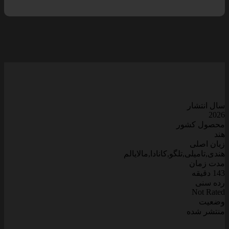
سال انتشار
2026
محصول کشور
هند
زبان اصلی
هندی,تامیلی,تلگو,کانادا,مالایالم
مدت زمان
143 دقیقه
رده سنی
Not Rated
وضعیت
منتشر شده