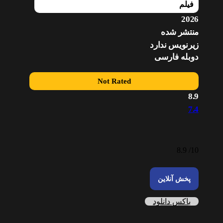
فیلم
2026
منتشر شده
زیرنویس ندارد
دوبله فارسی
Not Rated
8.9
7.4
8.9
10/
پخش آنلاین
باکس دانلود