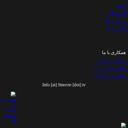
مجله
قیمت ها
تماس با ما
کارت هدیه
همکاری با ما
سوالات متداول
قوانین و مقررات
پشتیبانی و تیکت
Info [at] 9movie [dot] tv