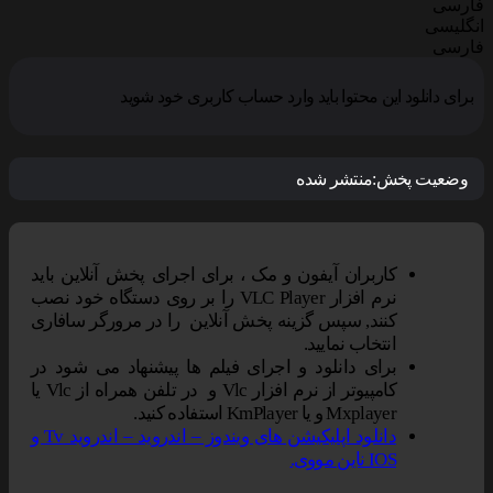
فارسی
انگلیسی
فارسی
برای دانلود این محتوا باید وارد حساب کاربری خود شوید
وضعیت پخش:
منتشر شده
کاربران آیفون و مک ، برای اجرای پخش آنلاین باید
نرم افزار VLC Player را بر روی دستگاه خود نصب
کنند, سپس گزینه پخش آنلاین را در مرورگر سافاری
انتخاب نمایید.
برای دانلود و اجرای فیلم ها پیشنهاد می شود در
کامپیوتر از نرم افزار Vlc و در تلفن همراه از Vlc یا
Mxplayer و یا KmPlayer استفاده کنید.
دانلود اپلیکیشن های ویندوز – اندروید – اندروید Tv و
IOS ناین مووی.