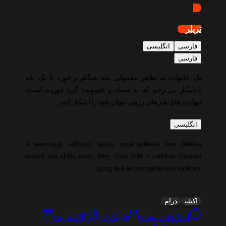
تریلر
فارسی
انگلیسی
فارسی
یک خانواده به ظاهر معمولی باید هنگام برخورد با یک باند
جنایتکار بی رحم که به فساد و خشونت گره خورده است،
مهارت های هنرهای رزمی پنهان خود را آشکار کنند.
انگلیسی
A seemingly ordinary family must unleash their hidden
martial arts skills when they clash with a ruthless criminal
gang tied to corruption and violence.
اکشن
درام
اطلاعات بیشتر
بازیگران
کالکشن‌ها