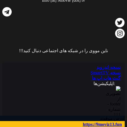
Info [at] 9movie [dot] tv
ناین مووی را در شبکه های اجتماعی دنبال کنید!!!
نسخه اندروید
نسخه SmartTV
گیت هاب اپ ها
:اپلیکیشن‌ها
آدرس موقت:
https://9moviz13.fun