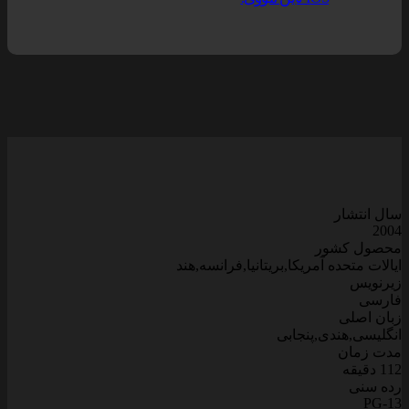
سال انتشار
2004
محصول کشور
ایالات متحده آمریکا,بریتانیا,فرانسه,هند
زیرنویس
فارسی
زبان اصلی
انگلیسی,هندی,پنجابی
مدت زمان
112 دقیقه
رده سنی
PG-13