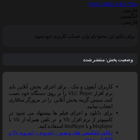
WEB 1080p
WEB 720p
فارسی
انگلیسی
فارسی
برای دانلود این محتوا باید وارد حساب کاربری خود شوید
وضعیت پخش:
منتشر شده
کاربران آیفون و مک ، برای اجرای پخش آنلاین باید
نرم افزار VLC Player را بر روی دستگاه خود نصب
کنند, سپس گزینه پخش آنلاین را در مرورگر سافاری
انتخاب نمایید.
برای دانلود و اجرای فیلم ها پیشنهاد می شود در
کامپیوتر از نرم افزار Vlc و در تلفن همراه از Vlc یا
Mxplayer و یا KmPlayer استفاده کنید.
دانلود اپلیکیشن های ویندوز – اندروید – اندروید Tv و
IOS ناین مووی.