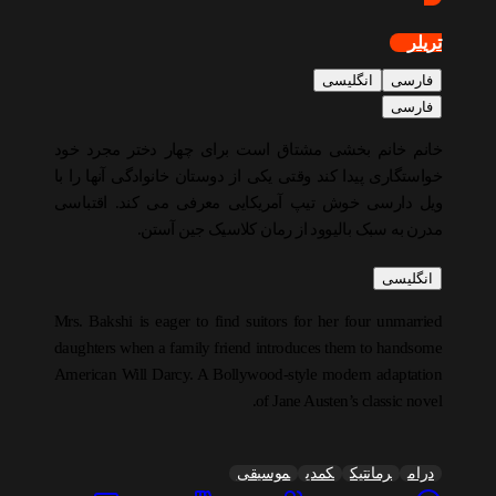
تریلر
فارسی
انگلیسی
فارسی
خانم خانم بخشی مشتاق است برای چهار دختر مجرد خود
خواستگاری پیدا کند وقتی یکی از دوستان خانوادگی آنها را با
ویل دارسی خوش تیپ آمریکایی معرفی می کند. اقتباسی
مدرن به سبک بالیوود از رمان کلاسیک جین آستن.
انگلیسی
Mrs. Bakshi is eager to find suitors for her four unmarried
daughters when a family friend introduces them to handsome
American Will Darcy. A Bollywood-style modern adaptation
of Jane Austen’s classic novel.
درام
رمانتیک
کمدی
موسیقی