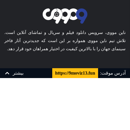
ناین مووی، سرویس دانلود فیلم و سریال و تماشای آنلاین است.
تلاش تیم ناین مووی همواره بر این است که جدیدترین آثار فاخر
سینمای جهان را با بالاترین کیفیت در اختیار همراهان خود قرار دهد.
آدرس موقت:
https://9moviz13.fun
بیشتر
مجله
همکاری با ما
قیمت ها
سوالات متداول
زیرنویس چسبیده فارسی
زیرنویس فارسی
YTS
تماس با ما
قوانین و مقررات
کارت هدیه
پشتیبانی و تیکت