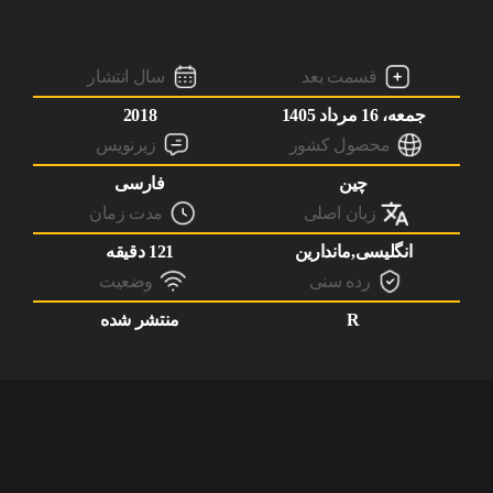
قسمت بعد
سال انتشار
جمعه، 16 مرداد 1405
2018
محصول کشور
زیرنویس
چین
فارسی
زبان اصلی
مدت زمان
انگلیسی,ماندارین
121 دقیقه
رده سنی
وضعیت
R
منتشر شده