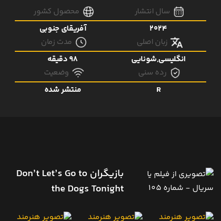
سال انتشار
محصول کشور
2024
آفریقای جنوبی
زبان اصلی
مدت زمان
انگلیسی,شونایی
98 دقیقه
رده سنی
وضعیت
R
منتشر شده
بازیگران Don’t Let’s Go to
the Dogs Tonight