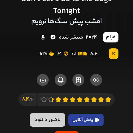
Tonight
امشب پیش سگ‌ها نرویم
2024
منتشر شده
فیلم
91%
74
7.1
8.4
R
8.4
10/
باکس دانلود
پخش آنلاین