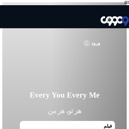
ورود
Every You Every Me
هر تو، هر من
فیلم