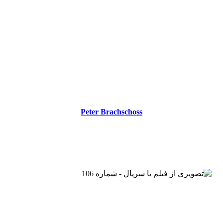
Peter Brachschoss
Peter Brachschoss
عوامل تولید Every You Every Me