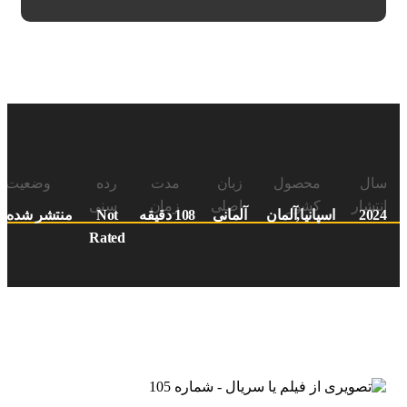
سال
محصول
زبان
مدت
رده
وضعیت
انتشار
کشور
اصلی
زمان
سنی
2024
اسپانیا,آلمان
آلمانی
108 دقیقه
Not
منتشر شده
Rated