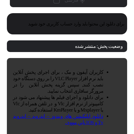
فارسی
برای دانلود این محتوا باید وارد حساب کاربری خود شوید
وضعیت پخش:
منتشر شده
کاربران آیفون و مک ، برای اجرای پخش آنلاین
باید نرم افزار VLC Player را بر روی دستگاه خود
نصب کنند, سپس گزینه پخش آنلاین را در
مرورگر سافاری انتخاب نمایید.
برای دانلود و اجرای فیلم ها پیشنهاد می شود در
کامپیوتر از نرم افزار Vlc و در تلفن همراه از Vlc
یا Mxplayer و یا KmPlayer استفاده کنید.
دانلود اپلیکیشن های ویندوز – اندروید – اندروید
Tv و IOS ناین مووی.