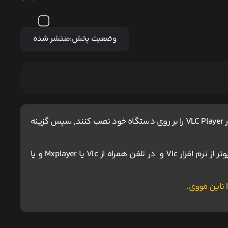
وضعیت پخش:
منتشر شده
کاربران آیفون و مک ، برای اجرای پخش آنلاین باید نرم افزار VLC Player را بر روی دستگاه خود نصب کنند, سپس گزینه
برای دانلود و اجرای فیلم ها پیشنهاد می شود در کامپیوتر از نرم افزار Vlc و در تلفن همراه از Vlc یا Mxplayer و یا