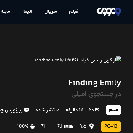
فیلم
سریال
انیمه
مجله
Finding Emily
در جستجوی امیلی
2026
111 دقیقه
منتشر شده
زیرنویس چ
فیلم
100%
71
7.1
9.5
PG-13