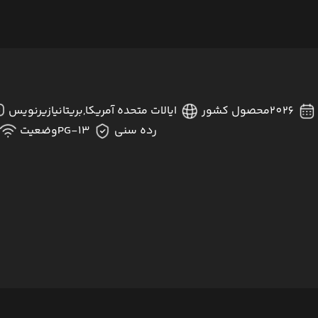
2026
محصول کشور
ایالات متحده آمریکا,بریتانیا
زیرنویس
رده سنی
PG-13
وضعیت