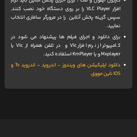
کاربران آیفون و مک ، برای اجرای پخش آنلاین باید نرم
افزار VLC Player را بر روی دستگاه خود نصب کنند,
سپس گزینه پخش آنلاین را در مرورگر سافاری انتخاب
نمایید.
برای دانلود و اجرای فیلم ها پیشنهاد می شود در
کامپیوتر از نرم افزار Vlc و در تلفن همراه از Vlc یا
Mxplayer و یا KmPlayer استفاده کنید.
دانلود اپلیکیشن های ویندوز – اندروید – اندروید Tv و
IOS ناین مووی.