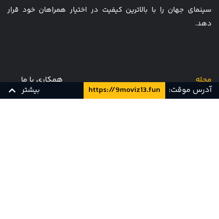
سینمای جهان را با بالاترین کیفیت در اختیار همراهان خود قرار
دهد.
مجله
همکاری با ما
آدرس موقت:
https://9moviz13.fun
بیشتر
قیمت ها
سوالات متداول
تماس با ما
قوانین و مقررات
کارت هدیه
پشتیبانی و تیکت
زبان اصلی
YTS
Info [at] 9movie [dot] tv
ناین مووی را در شبکه های اجتماعی دنبال کنید!!!