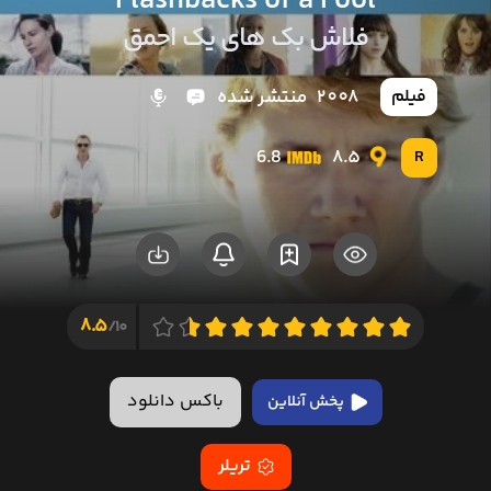
Flashbacks of a Fool
فلاش بک های یک احمق
2008
منتشر شده
فیلم
6.8
8.5
R
8.5
10/
باکس دانلود
پخش آنلاین
تریلر