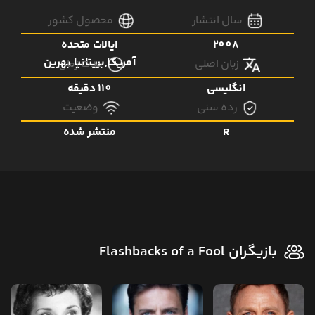
سال انتشار
محصول کشور
2008
ایالات متحده
آمریکا,بریتانیا,بهرین
زبان اصلی
مدت زمان
انگلیسی
110 دقیقه
رده سنی
وضعیت
R
منتشر شده
بازیگران Flashbacks of a Fool