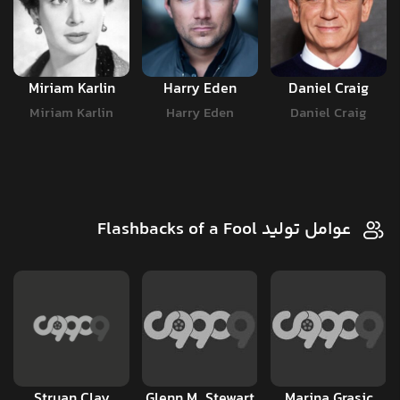
Miriam Karlin
Harry Eden
Daniel Craig
Miriam Karlin
Harry Eden
Daniel Craig
عوامل تولید Flashbacks of a Fool
Struan Clay
Glenn M. Stewart
Marina Grasic