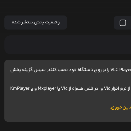
وضعیت پخش:
منتشر شده
کاربران آیفون و مک ، برای اجرای پخش آنلاین باید نرم افزار VLC Player را بر روی دستگاه خود نصب کنند, سپس گزینه پخش
برای دانلود و اجرای فیلم ها پیشنهاد می شود در کامپیوتر از نرم افزار Vlc و در تلفن همراه از Vlc یا Mxplayer و یا KmPlayer