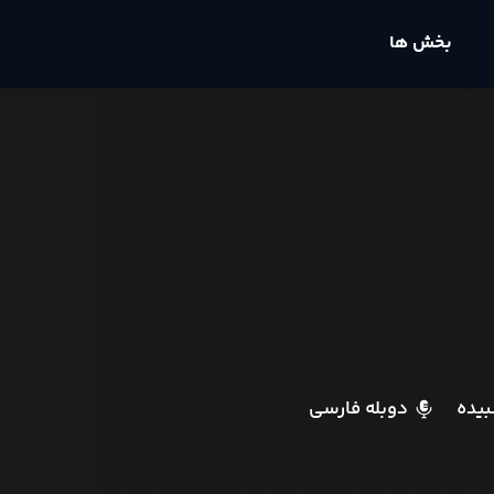
بخش ها
یده
دوبله فارسی