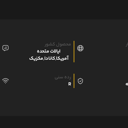
ر
محصول کشور
ایالات متحده
آمریکا,کانادا,مکزیک
رده سنی
R