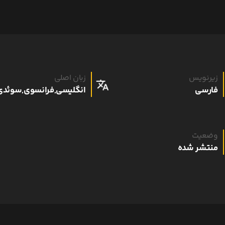
زیرنویس
زبان اصلی
فارسی
انگلیسی,فرانسوی,سوئدی
وضعیت
منتشر شده