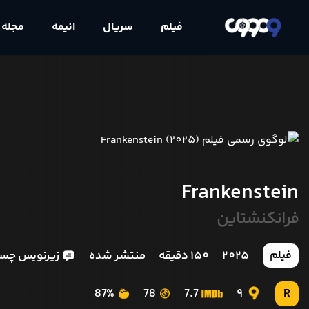
فیلم
سریال
انیمه
مجله
Frankenstein
فرانکنشتاین
2025
150 دقیقه
منتشر شده
زیرنویس چسب
فیلم
87%
78
7.7
9
R