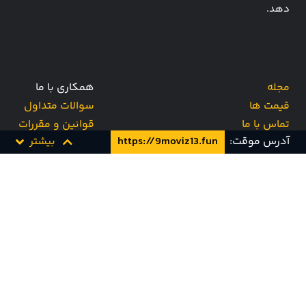
دهد.
مجله
همکاری با ما
قیمت ها
سوالات متداول
تماس با ما
قوانین و مقررات
آدرس موقت:
https://9moviz13.fun
بیشتر
کارت هدیه
پشتیبانی و تیکت
Info [at] 9movie [dot] tv
ناین مووی را در شبکه های اجتماعی دنبال کنید!!!