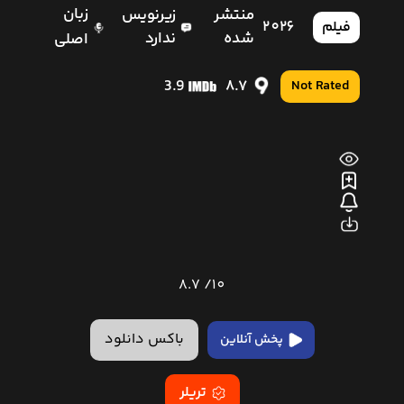
زبان
منتشر
زیرنویس
2026
فیلم
شده
ندارد
اصلی
3.9
8.7
Not Rated
8.7
10/
باکس دانلود
پخش آنلاین
تریلر