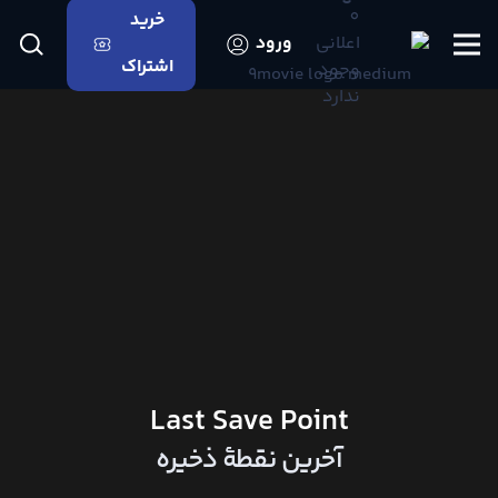
0
خرید
اعلانی
ورود
اشتراک
وجود
ندارد
Last Save Point
آخرین نقطهٔ ذخیره