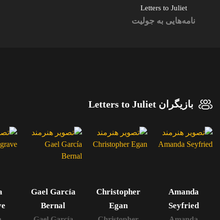
Letters to Juliet
نامه‌هایی به جولیت
بازیگران Letters to Juliet
a
Gael García
Christopher
Amanda
ve
Bernal
Egan
Seyfried
a
Gael García
Christopher
Amanda