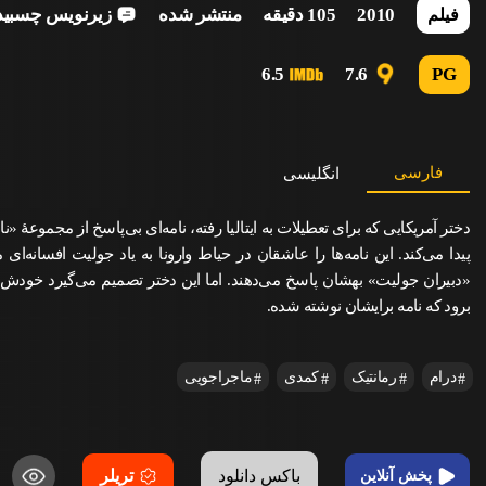
2010
105 دقیقه
منتشر شده
زیرنویس چسبید
فیلم
6.5
7.6
PG
فارسی
انگلیسی
دختر آمریکایی که برای تعطیلات به ایتالیا رفته، نامه‌ای بی‌پاسخ از مجموعهٔ «ن
پیدا می‌کند. این نامه‌ها را عاشقان در حیاط وارونا به یاد جولیت افسانه‌ای م
«دبیران جولیت» بهشان پاسخ می‌دهند. اما این دختر تصمیم می‌گیرد خودش 
برود که نامه برایشان نوشته شده.
درام
رمانتیک
کمدی
ماجراجویی
باکس دانلود
تریلر
پخش آنلاین