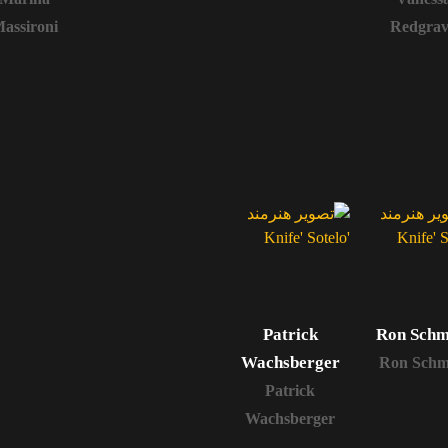
assironi
Redgrav
Patrick
Ron Schm
Wachsberger
Ron Schm
Patrick
Wachsberger