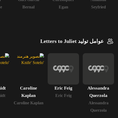
e
Bernal
Egan
Seyfried
عوامل تولید Letters to Juliet
idt
Caroline
Eric Feig
Alessandra
Kaplan
Querzola
idt
Eric Feig
Caroline Kaplan
Alessandra
Querzola