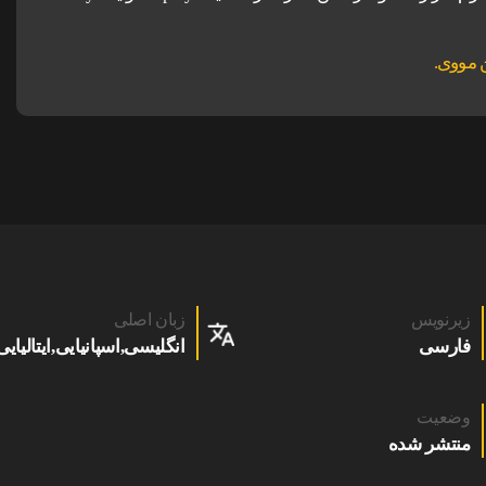
زیرنویس
زبان اصلی
فارسی
انگلیسی,اسپانیایی,ایتالیایی
وضعیت
منتشر شده