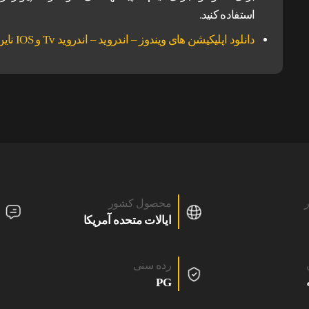
استفاده کنید.
دانلود اپلیکیشن های ویندوز – اندروید – اندروید Tv و IOS ناین مووی.
ر
محصول کشور
ایالات متحده آمریکا
رده سنی
PG