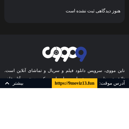
هنوز دیدگاهی ثبت نشده است
ناین مووی، سرویس دانلود فیلم و سریال و تماشای آنلاین است.
تلاش تیم ناین مووی همواره بر این است که جدیدترین آثار فاخر
آدرس موقت:
https://9moviz13.fun
بیشتر
سینمای جهان را با بالاترین کیفیت در اختیار همراهان خود قرار دهد.
زیرنویس چسبیده فارسی
زیرنویس فارسی
YTS - Pahe
مجله
همکاری با ما
دوبله فارسی
دوبله فارسی
YTS
قیمت ها
سوالات متداول