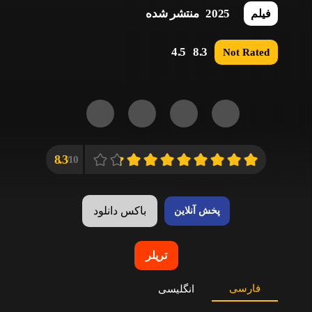
2025
منتشر شده
فیلم
4.5
8.3
Not Rated
8.3
10/
باکس دانلود
پخش آنلاین
تریلر
فارسی
انگلیسی