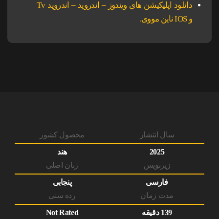
دانلود اپلیکیشن های ویندوز – اندروید – اندروید Tv
و IOS ناین مووی.
سال انتشار
محصول کشور
2025
هند
زیرنویس
زبان اصلی
فارسی
پنجابی
مدت زمان
رده سنی
139 دقیقه
Not Rated