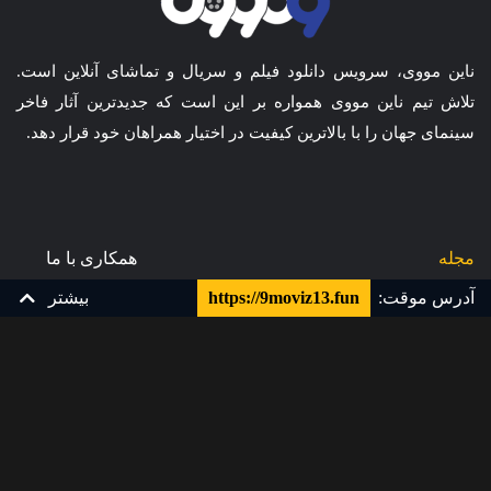
ناین مووی، سرویس دانلود فیلم و سریال و تماشای آنلاین است.
تلاش تیم ناین مووی همواره بر این است که جدیدترین آثار فاخر
سینمای جهان را با بالاترین کیفیت در اختیار همراهان خود قرار دهد.
مجله
همکاری با ما
قیمت ها
سوالات متداول
آدرس موقت:
https://9moviz13.fun
بیشتر
تماس با ما
قوانین و مقررات
کارت هدیه
پشتیبانی و تیکت
زیرنویس چسبیده فارسی
زیرنویس فارسی
9Movie
Info [at] 9movie [dot] tv