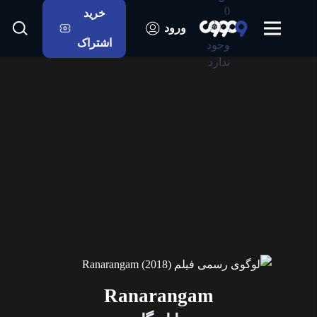
0
خرید
اعلانی
ورود
اشتراک
وجود
ندارد
Ranarangam