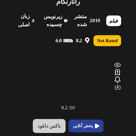
رانارنگام
زبان
منتشر
زیرنویس
2019
فیلم
شده
چسبیده
اصلی
6.0
8.2
Not Rated
8.2
10/
باکس دانلود
پخش آنلاین