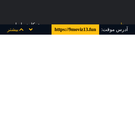
مجله
همکاری با ما
آدرس موقت:
https://9moviz13.fun
بیشتر
قیمت ها
سوالات متداول
تماس با ما
قوانین و مقررات
کارت هدیه
پشتیبانی و تیکت
Info [at] 9movie [dot] tv
ناین مووی را در شبکه های اجتماعی دنبال کنید!!!