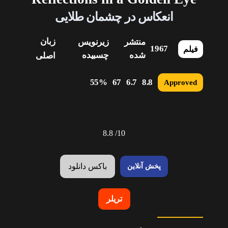
انعکاس در چشمان طلایی
زبان
منتشر
زیرنویس
1967
فیلم
شده
چسبیده
اصلی
55%
67
6.7
8.8
Approved
8.8
10/
باکس دانلود
پخش آنلاین
تریلر