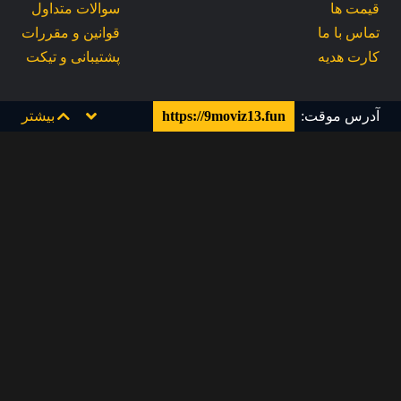
قیمت ها
سوالات متداول
تماس با ما
قوانین و مقررات
کارت هدیه
پشتیبانی و تیکت
آدرس موقت:
https://9moviz13.fun
بیشتر
Info [at] 9movie [dot] tv
ناین مووی را در شبکه های اجتماعی دنبال کنید!!!