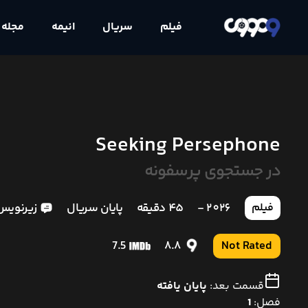
فیلم
سریال
انیمه
مجله
Seeking Persephone
در جستجوی پرسفونه
2026 -
45 دقیقه
پایان سریال
زیرنویس
فیلم
7.5
8.8
Not Rated
قسمت بعد:
پایان یافته
فصل:
1