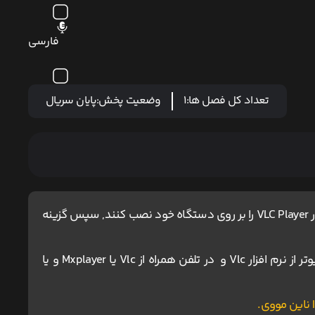
فارسی
تعداد کل فصل ها:
1
وضعیت پخش:
پایان سریال
کاربران آیفون و مک ، برای اجرای پخش آنلاین باید نرم افزار VLC Player را بر روی دستگاه خود نصب کنند, سپس گزینه
برای دانلود و اجرای فیلم ها پیشنهاد می شود در کامپیوتر از نرم افزار Vlc و در تلفن همراه از Vlc یا Mxplayer و یا