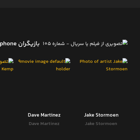
بازیگران Seeking Persephone
Dave Martinez
Jake Stormoen
Dave Martinez
Jake Stormoen