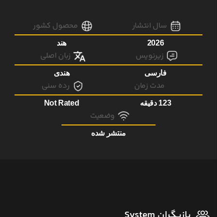
سال انتشار
محصول کشور
2026
هند
زیرنویس
زبان اصلی
فارسی
هندی
مدت زمان
رده سنی
123 دقیقه
Not Rated
وضعیت
منتشر شده
بازیگران System