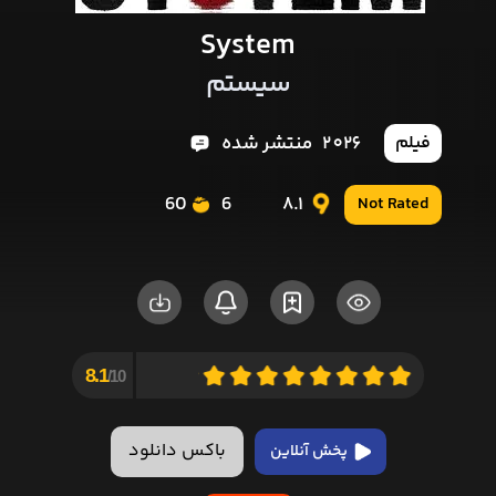
System
سیستم
2026
منتشر شده
فیلم
60
6
8.1
Not Rated
8.1
10/
باکس دانلود
پخش آنلاین